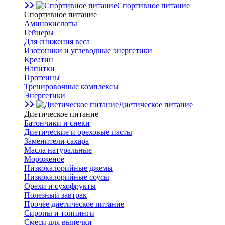
Спортивное питание
Спортивное питание
Аминокислоты
Гейнеры
Для снижения веса
Изотоники и углеводные энергетики
Креатин
Напитки
Протеины
Тренировочные комплексы
Энергетики
Диетическое питание
Диетическое питание
Батончики и снеки
Диетические и ореховые пасты
Заменители сахара
Масла натуральные
Мороженое
Низкокалорийные джемы
Низкокалорийные соусы
Орехи и сухофрукты
Полезный завтрак
Прочее диетическое питание
Сиропы и топпинги
Смеси для выпечки