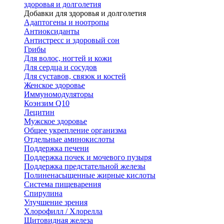
здоровья и долголетия
Добавки для здоровья и долголетия
Адаптогены и ноотропы
Антиоксиданты
Антистресс и здоровый сон
Грибы
Для волос, ногтей и кожи
Для сердца и сосудов
Для суставов, связок и костей
Женское здоровье
Иммуномодуляторы
Коэнзим Q10
Лецитин
Мужское здоровье
Общее укрепление организма
Отдельные аминокислоты
Поддержка печени
Поддержка почек и мочевого пузыря
Поддержка предстательной железы
Полиненасыщенные жирные кислоты
Система пищеварения
Спирулина
Улучшение зрения
Хлорофилл / Хлорелла
Щитовидная железа