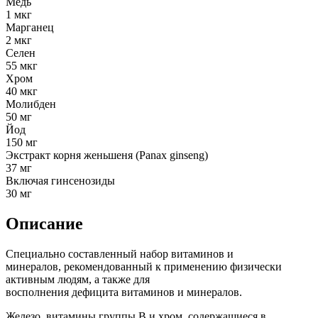
Медь
1 мкг
Марганец
2 мкг
Селен
55 мкг
Хром
40 мкг
Молибден
50 мг
Йод
150 мг
Экстракт корня женьшеня (Panax ginseng)
37 мг
Включая гинсенозиды
30 мг
Описание
Специально составленный набор витаминов и
минералов, рекомендованный к применению физически
активным людям, а также для
восполнения дефицита витаминов и минералов.
Железо, витамины группы В и хром, содержащиеся в