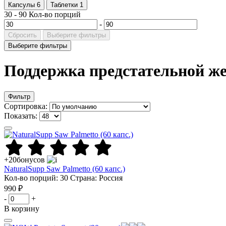
Капсулы
6
Таблетки
1
30
-
90
Кол-во порций
-
Сбросить
Выберите фильтры
Выберите фильтры
Поддержка предстательной ж
Фильтр
Сортировка:
Показать:
+20
бонусов
NaturalSupp Saw Palmetto (60 капс.)
Кол-во порций: 30
Страна: Россия
990 ₽
-
+
В корзину