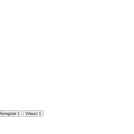
Risingstar
1
Vitauct
1