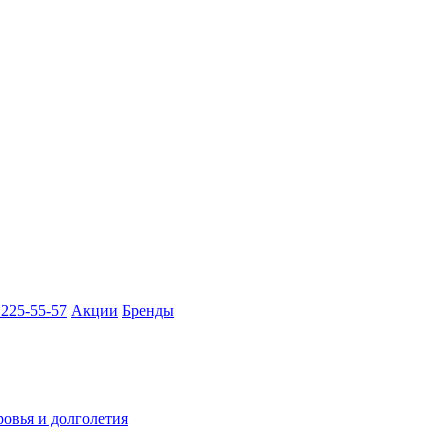
 225-55-57
Акции
Бренды
ровья и долголетия