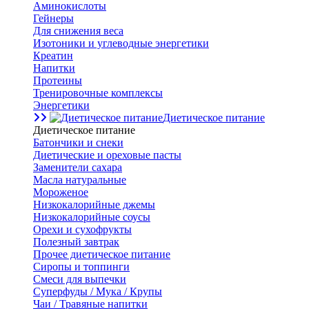
Аминокислоты
Гейнеры
Для снижения веса
Изотоники и углеводные энергетики
Креатин
Напитки
Протеины
Тренировочные комплексы
Энергетики
Диетическое питание
Диетическое питание
Батончики и снеки
Диетические и ореховые пасты
Заменители сахара
Масла натуральные
Мороженое
Низкокалорийные джемы
Низкокалорийные соусы
Орехи и сухофрукты
Полезный завтрак
Прочее диетическое питание
Сиропы и топпинги
Смеси для выпечки
Суперфуды / Мука / Крупы
Чаи / Травяные напитки