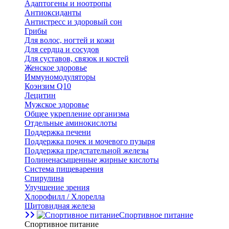
Адаптогены и ноотропы
Антиоксиданты
Антистресс и здоровый сон
Грибы
Для волос, ногтей и кожи
Для сердца и сосудов
Для суставов, связок и костей
Женское здоровье
Иммуномодуляторы
Коэнзим Q10
Лецитин
Мужское здоровье
Общее укрепление организма
Отдельные аминокислоты
Поддержка печени
Поддержка почек и мочевого пузыря
Поддержка предстательной железы
Полиненасыщенные жирные кислоты
Система пищеварения
Спирулина
Улучшение зрения
Хлорофилл / Хлорелла
Щитовидная железа
Спортивное питание
Спортивное питание