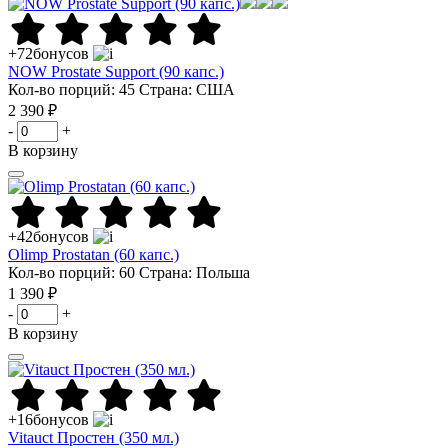
+72
бонусов
NOW Prostate Support (90 капс.)
Кол-во порций: 45
Страна: США
2 390 ₽
-
+
В корзину
+42
бонусов
Olimp Prostatan (60 капс.)
Кол-во порций: 60
Страна: Польша
1 390 ₽
-
+
В корзину
+16
бонусов
Vitauct Простен (350 мл.)