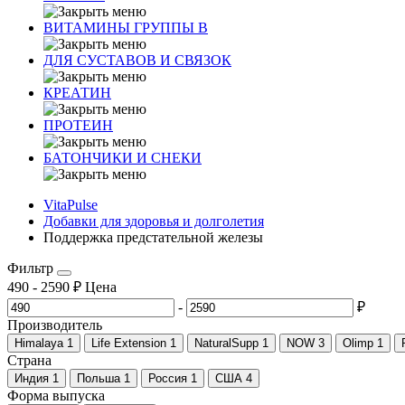
ВИТАМИНЫ ГРУППЫ В
ДЛЯ СУСТАВОВ И СВЯЗОК
КРЕАТИН
ПРОТЕИН
БАТОНЧИКИ И СНЕКИ
VitaPulse
Добавки для здоровья и долголетия
Поддержка предстательной железы
Фильтр
490
-
2590
₽
Цена
-
₽
Производитель
Himalaya
1
Life Extension
1
NaturalSupp
1
NOW
3
Olimp
1
Страна
Индия
1
Польша
1
Россия
1
США
4
Форма выпуска