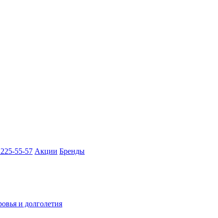
 225-55-57
Акции
Бренды
ровья и долголетия