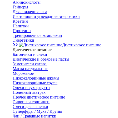
Аминокислоты
Гейнеры
Для снижения веса
Изотоники и углеводные энергетики
Креатин
Напитки
Протеины
Тренировочные комплексы
Энергетики
Диетическое питание
Диетическое питание
Батончики и снеки
Диетические и ореховые пасты
Заменители сахара
Масла натуральные
Мороженое
Низкокалорийные джемы
Низкокалорийные соусы
Орехи и сухофрукты
Полезный завтрак
Прочее диетическое питание
Сиропы и топпинги
Смеси для выпечки
Суперфуды / Мука / Крупы
Чаи / Травяные напитки