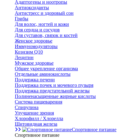
Адаптогены и ноотропы
Антиоксиданты
Антистресс и здоровый сон
Грибы
Для волос, ногтей и кожи
Для сердца и сосудов
Для суставов, связок и костей
Женское здоровье
Иммуномодуляторы
Коэнзим Q10
Лецитин
Мужское здоровье
Общее укрепление организма
Отдельные аминокислоты
Поддержка печени
Поддержка почек и мочевого пузыря
Поддержка предстательной железы
Полиненасыщенные жирные кислоты
Система пищеварения
Спирулина
Улучшение зрения
Хлорофилл / Хлорелла
Щитовидная железа
Спортивное питание
Спортивное питание