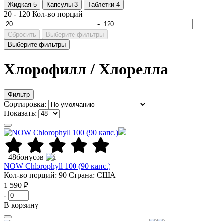
Жидкая
5
Капсулы
3
Таблетки
4
20
-
120
Кол-во порций
-
Сбросить
Выберите фильтры
Выберите фильтры
Хлорофилл / Хлорелла
Фильтр
Сортировка:
Показать:
+48
бонусов
NOW Chlorophyll 100 (90 капс.)
Кол-во порций: 90
Страна: США
1 590 ₽
-
+
В корзину