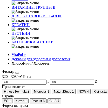
ВИТАМИНЫ ГРУППЫ В
ДЛЯ СУСТАВОВ И СВЯЗОК
КРЕАТИН
ПРОТЕИН
БАТОНЧИКИ И СНЕКИ
VitaPulse
Добавки для здоровья и долголетия
Хлорофилл / Хлорелла
Фильтр
320
-
3080
₽
Цена
-
₽
Производитель
Fitness Formula
2
Microbial
1
NaturalSupp
1
NOW
4
Risingstar
Страна
ЕС
1
Китай
1
Россия
3
США
7
Форма выпуска