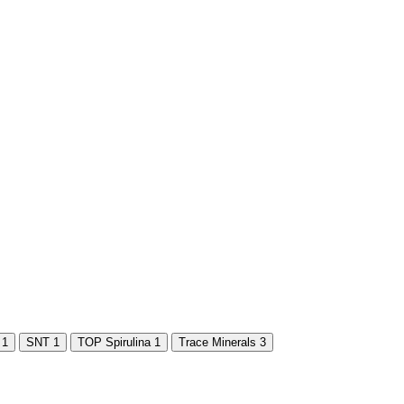
1
SNT
1
TOP Spirulina
1
Trace Minerals
3