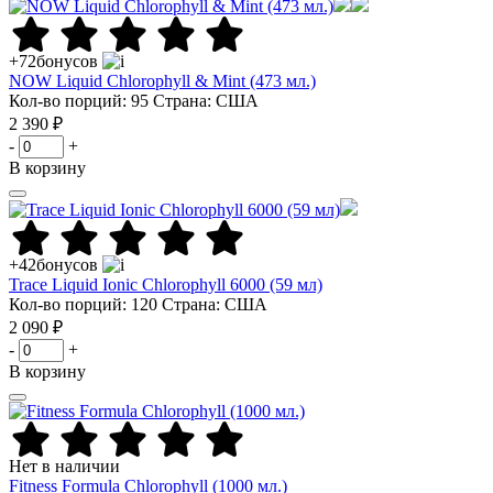
+72
бонусов
NOW Liquid Chlorophyll & Mint (473 мл.)
Кол-во порций: 95
Страна: США
2 390 ₽
-
+
В корзину
+42
бонусов
Trace Liquid Ionic Chlorophyll 6000 (59 мл)
Кол-во порций: 120
Страна: США
2 090 ₽
-
+
В корзину
Нет в наличии
Fitness Formula Chlorophyll (1000 мл.)