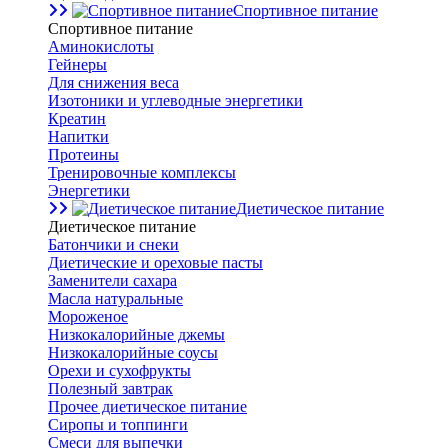
Спортивное питание
Спортивное питание
Аминокислоты
Гейнеры
Для снижения веса
Изотоники и углеводные энергетики
Креатин
Напитки
Протеины
Тренировочные комплексы
Энергетики
Диетическое питание
Диетическое питание
Батончики и снеки
Диетические и ореховые пасты
Заменители сахара
Масла натуральные
Мороженое
Низкокалорийные джемы
Низкокалорийные соусы
Орехи и сухофрукты
Полезный завтрак
Прочее диетическое питание
Сиропы и топпинги
Смеси для выпечки