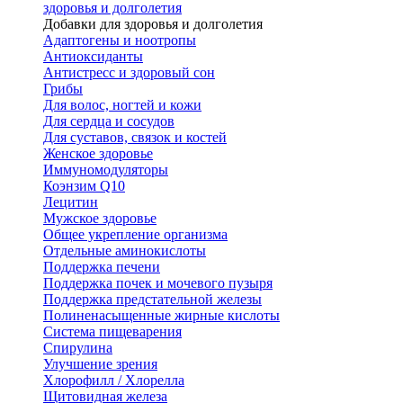
здоровья и долголетия
Добавки для здоровья и долголетия
Адаптогены и ноотропы
Антиоксиданты
Антистресс и здоровый сон
Грибы
Для волос, ногтей и кожи
Для сердца и сосудов
Для суставов, связок и костей
Женское здоровье
Иммуномодуляторы
Коэнзим Q10
Лецитин
Мужское здоровье
Общее укрепление организма
Отдельные аминокислоты
Поддержка печени
Поддержка почек и мочевого пузыря
Поддержка предстательной железы
Полиненасыщенные жирные кислоты
Система пищеварения
Спирулина
Улучшение зрения
Хлорофилл / Хлорелла
Щитовидная железа