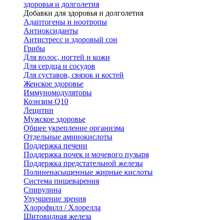
здоровья и долголетия
Добавки для здоровья и долголетия
Адаптогены и ноотропы
Антиоксиданты
Антистресс и здоровый сон
Грибы
Для волос, ногтей и кожи
Для сердца и сосудов
Для суставов, связок и костей
Женское здоровье
Иммуномодуляторы
Коэнзим Q10
Лецитин
Мужское здоровье
Общее укрепление организма
Отдельные аминокислоты
Поддержка печени
Поддержка почек и мочевого пузыря
Поддержка предстательной железы
Полиненасыщенные жирные кислоты
Система пищеварения
Спирулина
Улучшение зрения
Хлорофилл / Хлорелла
Щитовидная железа