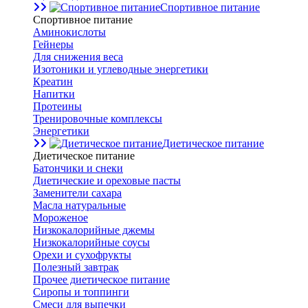
Спортивное питание
Спортивное питание
Аминокислоты
Гейнеры
Для снижения веса
Изотоники и углеводные энергетики
Креатин
Напитки
Протеины
Тренировочные комплексы
Энергетики
Диетическое питание
Диетическое питание
Батончики и снеки
Диетические и ореховые пасты
Заменители сахара
Масла натуральные
Мороженое
Низкокалорийные джемы
Низкокалорийные соусы
Орехи и сухофрукты
Полезный завтрак
Прочее диетическое питание
Сиропы и топпинги
Смеси для выпечки