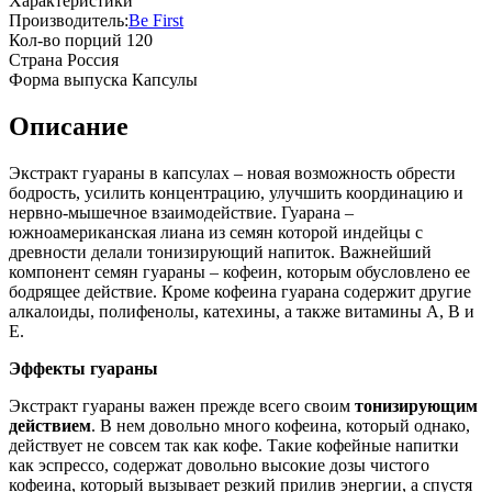
Характеристики
Производитель:
Be First
Кол-во порций
120
Страна
Россия
Форма выпуска
Капсулы
Описание
Экстракт гуараны в капсулах – новая возможность обрести
бодрость, усилить концентрацию, улучшить координацию и
нервно-мышечное взаимодействие. Гуарана –
южноамериканская лиана из семян которой индейцы с
древности делали тонизирующий напиток. Важнейший
компонент семян гуараны – кофеин, которым обусловлено ее
бодрящее действие. Кроме кофеина гуарана содержит другие
алкалоиды, полифенолы, катехины, а также витамины А, В и
Е.
Эффекты гуараны
Экстракт гуараны важен прежде всего своим
тонизирующим
действием
. В нем довольно много кофеина, который однако,
действует не совсем так как кофе. Такие кофейные напитки
как эспрессо, содержат довольно высокие дозы чистого
кофеина, который вызывает резкий прилив энергии, а спустя