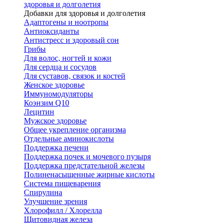
здоровья и долголетия
Добавки для здоровья и долголетия
Адаптогены и ноотропы
Антиоксиданты
Антистресс и здоровый сон
Грибы
Для волос, ногтей и кожи
Для сердца и сосудов
Для суставов, связок и костей
Женское здоровье
Иммуномодуляторы
Коэнзим Q10
Лецитин
Мужское здоровье
Общее укрепление организма
Отдельные аминокислоты
Поддержка печени
Поддержка почек и мочевого пузыря
Поддержка предстательной железы
Полиненасыщенные жирные кислоты
Система пищеварения
Спирулина
Улучшение зрения
Хлорофилл / Хлорелла
Щитовидная железа