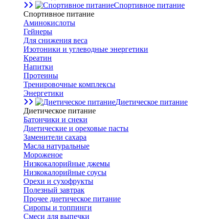
Спортивное питание
Спортивное питание
Аминокислоты
Гейнеры
Для снижения веса
Изотоники и углеводные энергетики
Креатин
Напитки
Протеины
Тренировочные комплексы
Энергетики
Диетическое питание
Диетическое питание
Батончики и снеки
Диетические и ореховые пасты
Заменители сахара
Масла натуральные
Мороженое
Низкокалорийные джемы
Низкокалорийные соусы
Орехи и сухофрукты
Полезный завтрак
Прочее диетическое питание
Сиропы и топпинги
Смеси для выпечки