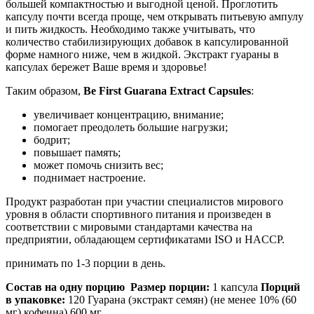
большей компактностью и выгодной ценой. Проглотить
капсулу почти всегда проще, чем открывать питьевую ампулу
и пить жидкость. Необходимо также учитывать, что
количество стабилизирующих добавок в капсулированной
форме намного ниже, чем в жидкой. Экстракт гуараны в
капсулах бережет Ваше время и здоровье!
Таким образом,
Be First Guarana Extract Capsules
:
увеличивает концентрацию, внимание;
помогает преодолеть большие нагрузки;
бодрит;
повышает память;
может помочь снизить вес;
поднимает настроение.
Продукт разработан при участии специалистов мирового
уровня в области спортивного питания и произведен в
соответствии с мировыми стандартами качества на
предприятии, обладающем сертификатами ISO и HACCP.
принимать по 1-3 порции в день.
Состав на одну порцию
Размер порции:
1 капсула
Порций
в упаковке:
120 Гуарана (экстракт семян) (не менее 10% (60
мг) кофеина) 600 мг