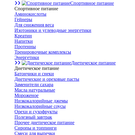
Спортивное питание
Спортивное питание
Аминокислоты
Гейнеры
Для снижения веса
Изотоники и углеводные энергетики
Креатин
Напитки
Протеины
Тренировочные комплексы
Энергетики
Диетическое питание
Диетическое питание
Батончики и снеки
Диетические и ореховые пасты
Заменители сахара
Масла натуральные
Мороженое
Низкокалорийные джемы
Низкокалорийные соусы
Орехи и сухофрукты
Полезный завтрак
Прочее диетическое питание
Сиропы и топпинги
Смеси для выпечки