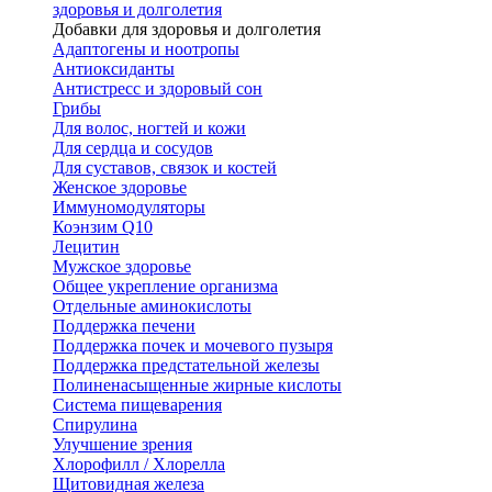
здоровья и долголетия
Добавки для здоровья и долголетия
Адаптогены и ноотропы
Антиоксиданты
Антистресс и здоровый сон
Грибы
Для волос, ногтей и кожи
Для сердца и сосудов
Для суставов, связок и костей
Женское здоровье
Иммуномодуляторы
Коэнзим Q10
Лецитин
Мужское здоровье
Общее укрепление организма
Отдельные аминокислоты
Поддержка печени
Поддержка почек и мочевого пузыря
Поддержка предстательной железы
Полиненасыщенные жирные кислоты
Система пищеварения
Спирулина
Улучшение зрения
Хлорофилл / Хлорелла
Щитовидная железа