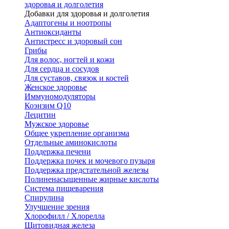
здоровья и долголетия
Добавки для здоровья и долголетия
Адаптогены и ноотропы
Антиоксиданты
Антистресс и здоровый сон
Грибы
Для волос, ногтей и кожи
Для сердца и сосудов
Для суставов, связок и костей
Женское здоровье
Иммуномодуляторы
Коэнзим Q10
Лецитин
Мужское здоровье
Общее укрепление организма
Отдельные аминокислоты
Поддержка печени
Поддержка почек и мочевого пузыря
Поддержка предстательной железы
Полиненасыщенные жирные кислоты
Система пищеварения
Спирулина
Улучшение зрения
Хлорофилл / Хлорелла
Щитовидная железа