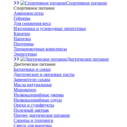
Спортивное питание
Спортивное питание
Аминокислоты
Гейнеры
Для снижения веса
Изотоники и углеводные энергетики
Креатин
Напитки
Протеины
Тренировочные комплексы
Энергетики
Диетическое питание
Диетическое питание
Батончики и снеки
Диетические и ореховые пасты
Заменители сахара
Масла натуральные
Мороженое
Низкокалорийные джемы
Низкокалорийные соусы
Орехи и сухофрукты
Полезный завтрак
Прочее диетическое питание
Сиропы и топпинги
Смеси для выпечки