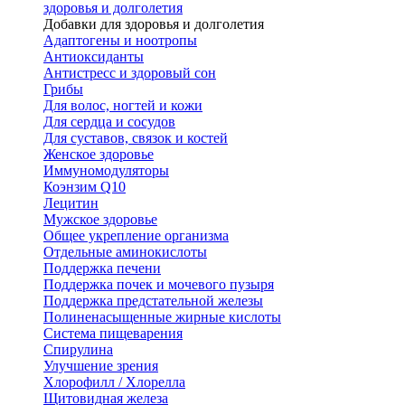
здоровья и долголетия
Добавки для здоровья и долголетия
Адаптогены и ноотропы
Антиоксиданты
Антистресс и здоровый сон
Грибы
Для волос, ногтей и кожи
Для сердца и сосудов
Для суставов, связок и костей
Женское здоровье
Иммуномодуляторы
Коэнзим Q10
Лецитин
Мужское здоровье
Общее укрепление организма
Отдельные аминокислоты
Поддержка печени
Поддержка почек и мочевого пузыря
Поддержка предстательной железы
Полиненасыщенные жирные кислоты
Система пищеварения
Спирулина
Улучшение зрения
Хлорофилл / Хлорелла
Щитовидная железа