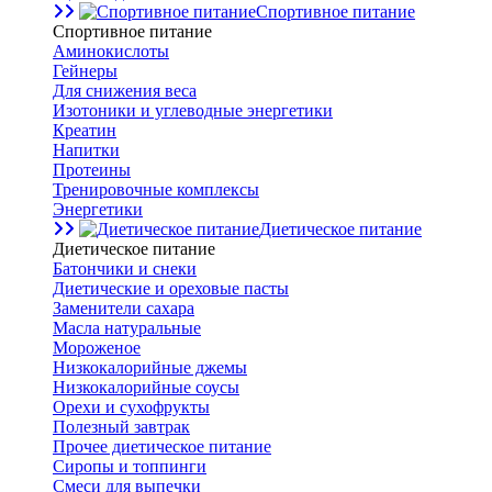
Спортивное питание
Спортивное питание
Аминокислоты
Гейнеры
Для снижения веса
Изотоники и углеводные энергетики
Креатин
Напитки
Протеины
Тренировочные комплексы
Энергетики
Диетическое питание
Диетическое питание
Батончики и снеки
Диетические и ореховые пасты
Заменители сахара
Масла натуральные
Мороженое
Низкокалорийные джемы
Низкокалорийные соусы
Орехи и сухофрукты
Полезный завтрак
Прочее диетическое питание
Сиропы и топпинги
Смеси для выпечки