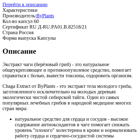
Перейти к описанию
Характеристики
Производитель:
ByPlants
Кол-во капсул
60
Сертификат
RU Д-RU.PA01.B.82518/21
Страна
Россия
Форма выпуска
Капсулы
Описание
Экстракт чаги (берёзовый гриб) - это натуральное
общеукрепляющее и противоопухолевое средство, помогает
справиться с болью, вывести токсины, оздоровить организм.
Chaga Extract от ByPlants - это экстракт тела молодого гриба,
заготовленного исключительно на молодых деревьях
экологически чистой сибирской тайги. Один из самых
популярных лечебных грибов в народной медицине многих
стран мира:
натуральное средство для сердца и сосудов - высокое
содержание антиоксидантов в чаге помогает снижать
уровень "плохого" холестерина в крови и нормализовать
работу сердца и сердечно-сосудистой системы