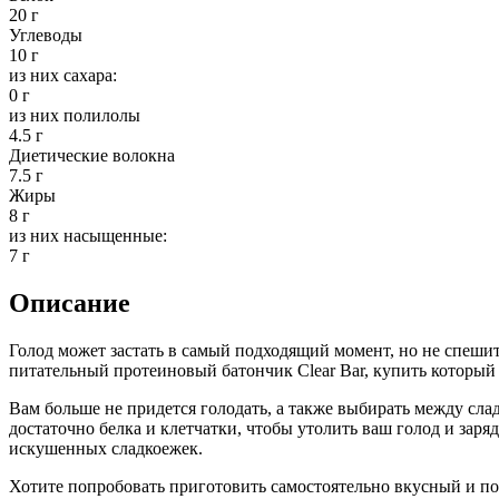
20 г
Углеводы
10 г
из них сахара:
0 г
из них полилолы
4.5 г
Диетические волокна
7.5 г
Жиры
8 г
из них насыщенные:
7 г
Описание
Голод может застать в самый подходящий момент, но не спешите
питательный протеиновый батончик Clear Bar, купить который 
Вам больше не придется голодать, а также выбирать между с
достаточно белка и клетчатки, чтобы утолить ваш голод и заря
искушенных сладкоежек.
Хотите попробовать приготовить самостоятельно вкусный и п