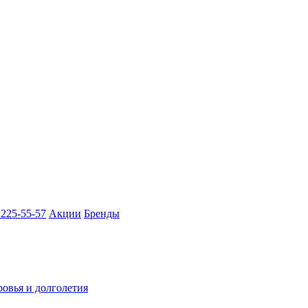
 225-55-57
Акции
Бренды
ровья и долголетия