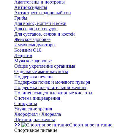
Адаптогены и ноотропы
Антиоксиданты
Антистресс и здоровый сон
Грибы
Для волос, ногтей и кожи
Для сердца и сосудов
Для суставов, связок и костей
Женское здоровье
Иммуномодуляторы
Коэнзим Q10
Лецитин
Мужское здоровье
Общее укрепление организма
Отдельные аминокислоты
Поддержка печени
Поддержка почек и мочевого пузыря
Поддержка предстательной железы
Полиненасыщенные жирные кислоты
Система пищеварения
Спирулина
Улучшение зрения
Хлорофилл / Хлорелла
Щитовидная железа
Спортивное питание
Спортивное питание