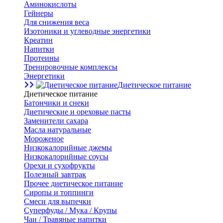
Аминокислоты
Гейнеры
Для снижения веса
Изотоники и углеводные энергетики
Креатин
Напитки
Протеины
Тренировочные комплексы
Энергетики
Диетическое питание
Диетическое питание
Батончики и снеки
Диетические и ореховые пасты
Заменители сахара
Масла натуральные
Мороженое
Низкокалорийные джемы
Низкокалорийные соусы
Орехи и сухофрукты
Полезный завтрак
Прочее диетическое питание
Сиропы и топпинги
Смеси для выпечки
Суперфуды / Мука / Крупы
Чаи / Травяные напитки