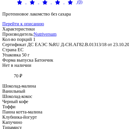
(0)
Протеиновое лакомство без сахара
Перейти к описанию
Характеристики
Производитель:
Nutriversum
Кол-во порций
1
Сертификат
ДС ЕАЭС №RU Д-СН.АГ82.В.01313/18 от 23.10.2
Страна
ЕС
Упаковка
50 г
Форма выпуска
Батончик
Нет в наличии
70 ₽
Шоколад-малина
Ванильный
Шоколад-кокос
Черный кофе
Тоффи
Панна котта-малина
Клубника-йогурт
Капучино
Тирамису