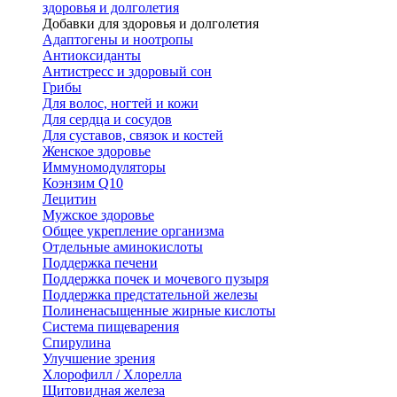
здоровья и долголетия
Добавки для здоровья и долголетия
Адаптогены и ноотропы
Антиоксиданты
Антистресс и здоровый сон
Грибы
Для волос, ногтей и кожи
Для сердца и сосудов
Для суставов, связок и костей
Женское здоровье
Иммуномодуляторы
Коэнзим Q10
Лецитин
Мужское здоровье
Общее укрепление организма
Отдельные аминокислоты
Поддержка печени
Поддержка почек и мочевого пузыря
Поддержка предстательной железы
Полиненасыщенные жирные кислоты
Система пищеварения
Спирулина
Улучшение зрения
Хлорофилл / Хлорелла
Щитовидная железа