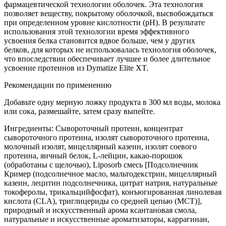
фармацевтической технологии оболочек. Эта технология
позволяет веществу, покрытому оболочкой, высвобождаться
при определенном уровне кислотности (рН). В результате
использования этой технологии время эффективного
усвоения белка становится вдвое больше, чем у других
белков, для которых не использовалась технология оболочек,
что впоследствии обеспечивает лучшее и более длительное
усвоение протеинов из Dymatize Elite XT.
Рекомендации по применению
Добавьте одну мерную ложку продукта в 300 мл воды, молока
или сока, размешайте, затем сразу выпейте.
Ингредиенты: Сывороточный протеин, концентрат
сывороточного протеина, изолят сывороточного протеина,
молочный изолят, мицеллярный казеин, изолят соевого
протеина, яичный белок, L-лейцин, какао-порошок
(обработаны с щелочью), Liposorb смесь [Подсолнечник
Кример (подсолнечное масло, мальтодекстрин, мицеллярный
казеин, лецитин подсолнечника, цитрат натрия, натуральные
токоферолы, трикальцийфосфат), конъюгированная линолевая
кислота (CLA), триглицериды со средней цепью (МСТ)],
природный и искусственный арома ксантановая смола,
натуральные и искусственные ароматизаторы, каррагинан,