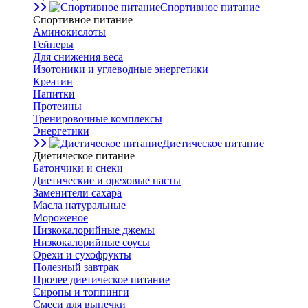
Спортивное питание
Спортивное питание
Аминокислоты
Гейнеры
Для снижения веса
Изотоники и углеводные энергетики
Креатин
Напитки
Протеины
Тренировочные комплексы
Энергетики
Диетическое питание
Диетическое питание
Батончики и снеки
Диетические и ореховые пасты
Заменители сахара
Масла натуральные
Мороженое
Низкокалорийные джемы
Низкокалорийные соусы
Орехи и сухофрукты
Полезный завтрак
Прочее диетическое питание
Сиропы и топпинги
Смеси для выпечки