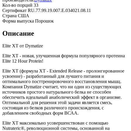
Кол-во порций
33
Сертификат
RU.77.99.19.007.Е.034021.08.11
Страна
США
Форма выпуска
Порошок
Описание
Elite XT от Dymatize
Elite XT - новая, улучшенная формула популярного протеина
Elite 12 Hour Protein!
Elite XT (формула ХТ - Extended Release - пролонгированное
усвоение) - разработанный для лучшего питания и
оптимального посттренировочного восстановления мышц.
Компания Dymatize считает, что ни один из существующих
источников простого натурального белка не способен
обеспечить идеальный анаболический эффект в организме.
Оптимальной для решения этой задачи является смесь,
состоящая из белков различного происхождения, с
добавлением свободных форм ВСАА.
Elite XT максимально усовершенствован с помощью
Nutrateric®, революционной системы, основанной на