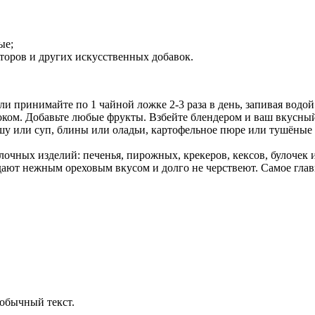
ые;
торов и других искусственных добавок.
ли принимайте по 1 чайной ложке 2-3 раза в день, запивая водой
оком. Добавьте любые фрукты. Взбейте блендером и ваш вкусный
кашу или суп, блины или оладьи, картофельное пюре или тушён
чных изделий: печенья, пирожных, крекеров, кексов, булочек и
ают нежным ореховым вкусом и долго не черствеют. Самое главн
обычный текст.