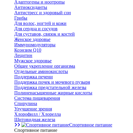
Адаптогены и ноотропы
Антиоксиданты
Антистресс и здоровый сон
Грибы
Для волос, ногтей и кожи
Для сердца и сосудов
Для суставов, связок и костей
Женское здоровье
Иммуномодуляторы
Коэнзим Q10
Лецитин
Мужское здоровье
Общее укрепление организма
Отдельные аминокислоты
Поддержка печени
Поддержка почек и мочевого пузыря
Поддержка предстательной железы
Полиненасыщенные жирные кислоты
Система пищеварения
Спирулина
Улучшение зрения
Хлорофилл / Хлорелла
Щитовидная железа
Спортивное питание
Спортивное питание