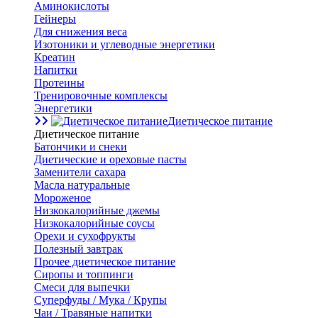
Аминокислоты
Гейнеры
Для снижения веса
Изотоники и углеводные энергетики
Креатин
Напитки
Протеины
Тренировочные комплексы
Энергетики
Диетическое питание
Диетическое питание
Батончики и снеки
Диетические и ореховые пасты
Заменители сахара
Масла натуральные
Мороженое
Низкокалорийные джемы
Низкокалорийные соусы
Орехи и сухофрукты
Полезный завтрак
Прочее диетическое питание
Сиропы и топпинги
Смеси для выпечки
Суперфуды / Мука / Крупы
Чаи / Травяные напитки