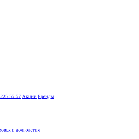
 225-55-57
Акции
Бренды
ровья и долголетия