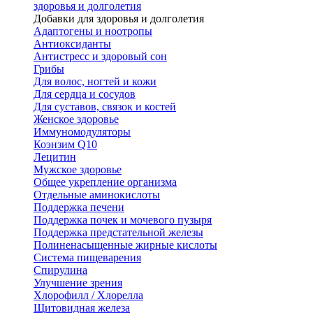
здоровья и долголетия
Добавки для здоровья и долголетия
Адаптогены и ноотропы
Антиоксиданты
Антистресс и здоровый сон
Грибы
Для волос, ногтей и кожи
Для сердца и сосудов
Для суставов, связок и костей
Женское здоровье
Иммуномодуляторы
Коэнзим Q10
Лецитин
Мужское здоровье
Общее укрепление организма
Отдельные аминокислоты
Поддержка печени
Поддержка почек и мочевого пузыря
Поддержка предстательной железы
Полиненасыщенные жирные кислоты
Система пищеварения
Спирулина
Улучшение зрения
Хлорофилл / Хлорелла
Щитовидная железа