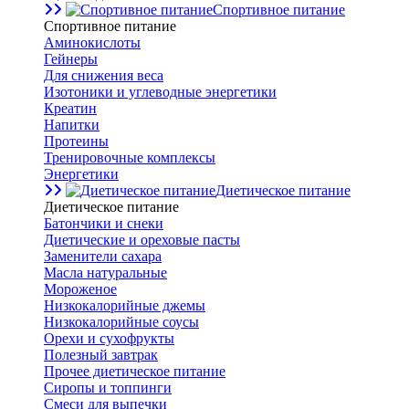
Спортивное питание
Спортивное питание
Аминокислоты
Гейнеры
Для снижения веса
Изотоники и углеводные энергетики
Креатин
Напитки
Протеины
Тренировочные комплексы
Энергетики
Диетическое питание
Диетическое питание
Батончики и снеки
Диетические и ореховые пасты
Заменители сахара
Масла натуральные
Мороженое
Низкокалорийные джемы
Низкокалорийные соусы
Орехи и сухофрукты
Полезный завтрак
Прочее диетическое питание
Сиропы и топпинги
Смеси для выпечки