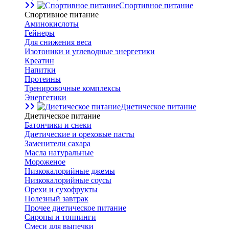
Спортивное питание
Спортивное питание
Аминокислоты
Гейнеры
Для снижения веса
Изотоники и углеводные энергетики
Креатин
Напитки
Протеины
Тренировочные комплексы
Энергетики
Диетическое питание
Диетическое питание
Батончики и снеки
Диетические и ореховые пасты
Заменители сахара
Масла натуральные
Мороженое
Низкокалорийные джемы
Низкокалорийные соусы
Орехи и сухофрукты
Полезный завтрак
Прочее диетическое питание
Сиропы и топпинги
Смеси для выпечки