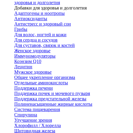
здоровья и долголетия
Добавки для здоровья и долголетия
Адаптогены и ноотропы
Антиоксиданты
Антистресс и здоровый сон
Грибы
Для волос, ногтей и кожи
Для сердца и сосудов
Для суставов, связок и костей
Женское здоровье
Иммуномодуляторы
Коэнзим Q10
Лецитин
Мужское здоровье
Общее укрепление организма
Отдельные аминокислоты
Поддержка печени
Поддержка почек и мочевого пузыря
Поддержка предстательной железы
Полиненасыщенные жирные кислоты
Система пищеварения
Спирулина
Улучшение зрения
Хлорофилл / Хлорелла
Щитовидная железа