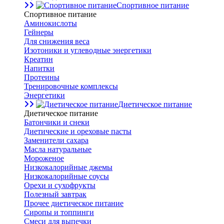
Спортивное питание
Спортивное питание
Аминокислоты
Гейнеры
Для снижения веса
Изотоники и углеводные энергетики
Креатин
Напитки
Протеины
Тренировочные комплексы
Энергетики
Диетическое питание
Диетическое питание
Батончики и снеки
Диетические и ореховые пасты
Заменители сахара
Масла натуральные
Мороженое
Низкокалорийные джемы
Низкокалорийные соусы
Орехи и сухофрукты
Полезный завтрак
Прочее диетическое питание
Сиропы и топпинги
Смеси для выпечки