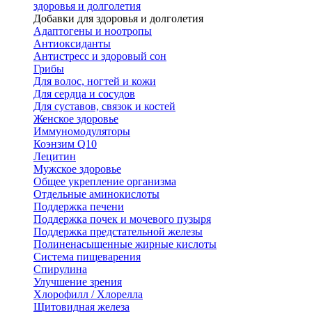
здоровья и долголетия
Добавки для здоровья и долголетия
Адаптогены и ноотропы
Антиоксиданты
Антистресс и здоровый сон
Грибы
Для волос, ногтей и кожи
Для сердца и сосудов
Для суставов, связок и костей
Женское здоровье
Иммуномодуляторы
Коэнзим Q10
Лецитин
Мужское здоровье
Общее укрепление организма
Отдельные аминокислоты
Поддержка печени
Поддержка почек и мочевого пузыря
Поддержка предстательной железы
Полиненасыщенные жирные кислоты
Система пищеварения
Спирулина
Улучшение зрения
Хлорофилл / Хлорелла
Щитовидная железа