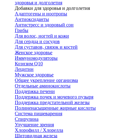
здоровья и долголетия
Добавки для здоровья и долголетия
Адаптогены и ноотропы
Антиоксиданты
Антистресс и здоровый сон
Грибы
Для волос, ногтей и кожи
Для сердца и сосудов
Для суставов, связок и костей
Женское здоровье
Иммуномодуляторы
Коэнзим Q10
Лецитин
Мужское здоровье
Общее укрепление организма
Отдельные аминокислоты
Поддержка печени
Поддержка почек и мочевого пузыря
Поддержка предстательной железы
Полиненасыщенные жирные кислоты
Система пищеварения
Спирулина
Улучшение зрения
Хлорофилл / Хлорелла
Щитовидная железа