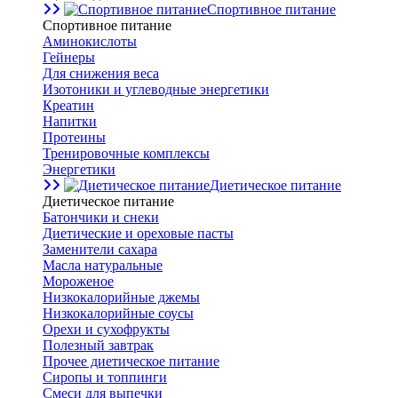
Спортивное питание
Спортивное питание
Аминокислоты
Гейнеры
Для снижения веса
Изотоники и углеводные энергетики
Креатин
Напитки
Протеины
Тренировочные комплексы
Энергетики
Диетическое питание
Диетическое питание
Батончики и снеки
Диетические и ореховые пасты
Заменители сахара
Масла натуральные
Мороженое
Низкокалорийные джемы
Низкокалорийные соусы
Орехи и сухофрукты
Полезный завтрак
Прочее диетическое питание
Сиропы и топпинги
Смеси для выпечки