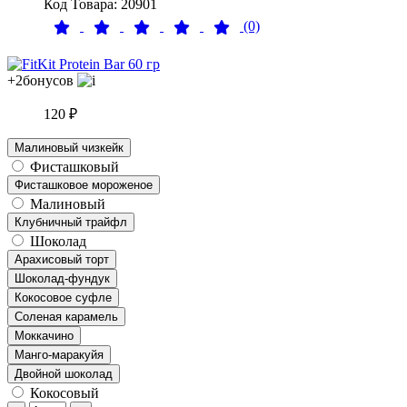
Код Товара: 20901
(0)
+2
бонусов
120 ₽
Малиновый чизкейк
Фисташковый
Фисташковое мороженое
Малиновый
Клубничный трайфл
Шоколад
Арахисовый торт
Шоколад-фундук
Кокосовое суфле
Соленая карамель
Моккачино
Манго-маракуйя
Двойной шоколад
Кокосовый