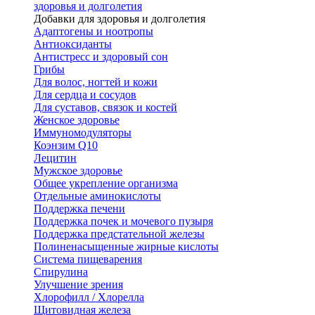
здоровья и долголетия
Добавки для здоровья и долголетия
Адаптогены и ноотропы
Антиоксиданты
Антистресс и здоровый сон
Грибы
Для волос, ногтей и кожи
Для сердца и сосудов
Для суставов, связок и костей
Женское здоровье
Иммуномодуляторы
Коэнзим Q10
Лецитин
Мужское здоровье
Общее укрепление организма
Отдельные аминокислоты
Поддержка печени
Поддержка почек и мочевого пузыря
Поддержка предстательной железы
Полиненасыщенные жирные кислоты
Система пищеварения
Спирулина
Улучшение зрения
Хлорофилл / Хлорелла
Щитовидная железа