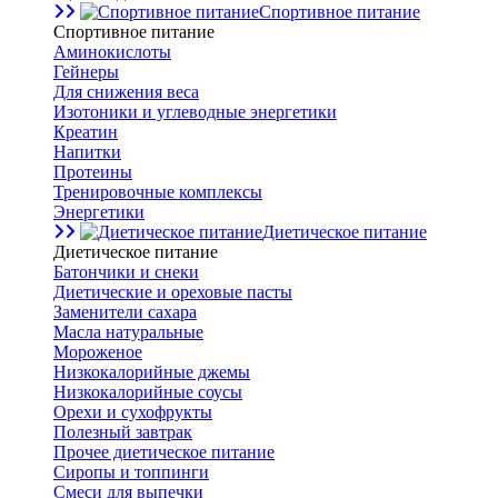
Спортивное питание
Спортивное питание
Аминокислоты
Гейнеры
Для снижения веса
Изотоники и углеводные энергетики
Креатин
Напитки
Протеины
Тренировочные комплексы
Энергетики
Диетическое питание
Диетическое питание
Батончики и снеки
Диетические и ореховые пасты
Заменители сахара
Масла натуральные
Мороженое
Низкокалорийные джемы
Низкокалорийные соусы
Орехи и сухофрукты
Полезный завтрак
Прочее диетическое питание
Сиропы и топпинги
Смеси для выпечки