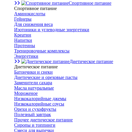
Спортивное питание
Спортивное питание
Аминокислоты
Гейнеры
Для снижения веса
Изотоники и углеводные энергетики
Креатин
Напитки
Протеины
Тренировочные комплексы
Энергетики
Диетическое питание
Диетическое питание
Батончики и снеки
Диетические и ореховые пасты
Заменители сахара
Масла натуральные
Мороженое
Низкокалорийные джемы
Низкокалорийные соусы
Орехи и сухофрукты
Полезный завтрак
Прочее диетическое питание
Сиропы и топпинги
Смеси для выпечки