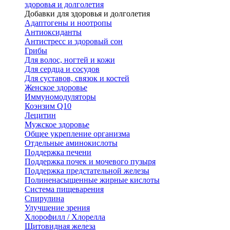
здоровья и долголетия
Добавки для здоровья и долголетия
Адаптогены и ноотропы
Антиоксиданты
Антистресс и здоровый сон
Грибы
Для волос, ногтей и кожи
Для сердца и сосудов
Для суставов, связок и костей
Женское здоровье
Иммуномодуляторы
Коэнзим Q10
Лецитин
Мужское здоровье
Общее укрепление организма
Отдельные аминокислоты
Поддержка печени
Поддержка почек и мочевого пузыря
Поддержка предстательной железы
Полиненасыщенные жирные кислоты
Система пищеварения
Спирулина
Улучшение зрения
Хлорофилл / Хлорелла
Щитовидная железа