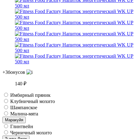
+3
бонусов
140 ₽
Имбирный пряник
Клубничный мохито
Шампанское
Малина-мята
Маракуйя
Глинтвейн
Черничный мохито
Тыква Джек