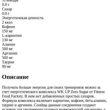
Углеводы
0.0 г
Сахар
0.0 г
Энергетичекая ценность
2 ккал
Кофеин
150 мг
L-карнитин
130 мг
Аланин
500 мг
Аргинин
500 мг
Таурин
90 мг
Описание
Получать больше энергии для своих тренировок можно за
счет энергетического комплекса WK UP Zero Sugar от Fitness
Food Factory. В нем нет добавленных простых сахаров.
Формула комплекса включает карнитин, кофеин, бета-аланин,
таурин и аргинин. Сообща данные соединения создают
условия для увеличения силовых возможностей организма, а