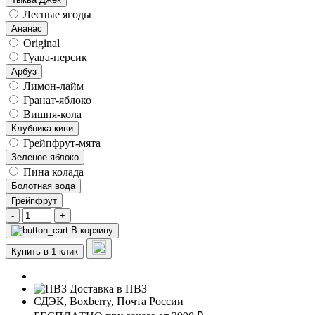
Лесные ягоды
Ананас
Original
Гуава-персик
Арбуз
Лимон-лайм
Гранат-яблоко
Вишня-кола
Клубника-киви
Грейпфрут-мята
Зеленое яблоко
Пина колада
Болотная вода
Грейпфрут
-
+
В корзину
Купить в 1 клик
Доставка в ПВЗ
СДЭК, Boxberry, Почта России