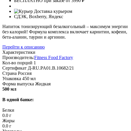
БЕСПЛАТНО при заказе от 3990 ₽
Доставка курьером
СДЭК, Boxberry, Яндекс
Напиток тонизирующий безалкогольный – максимум энергии
без калорий! Формула комплекса включает карнитин, кофеин,
бета-аланин, таурин и аргинин.
Перейти к описанию
Характеристики
Производитель:
Fitness Food Factory
Кол-во порций
1
Сертификат
Д-RU.PA01.B.10682/21
Страна
Россия
Упаковка
450 мл
Форма выпуска
Жидкая
500 мл
В одной банке:
Белки
0.0 г
Жиры
0.0 г