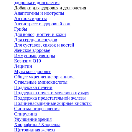
здоровья и долголетия
Добавки для здоровья и долголетия
Адаптогены и ноотропы
Антиоксиданты
Антистресс и здоровый сон
Грибы
Для волос, ногтей и кожи
Для сердца и сосудов
Для суставов, связок и костей
Женское здоровье
Иммуномодуляторы
Коэнзим Q10
Лецитин
Мужское здоровье
Общее укрепление организма
Отдельные аминокислоты
Поддержка печени
Поддержка почек и мочевого пузыря
Поддержка предстательной железы
Полиненасыщенные жирные кислоты
Система пищеварения
Спирулина
Улучшение зрения
Хлорофилл / Хлорелла
Щитовидная железа