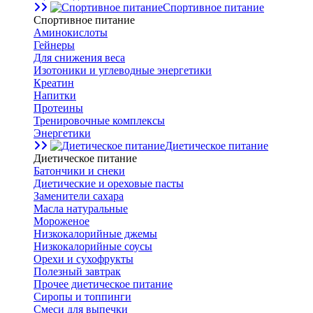
Спортивное питание
Спортивное питание
Аминокислоты
Гейнеры
Для снижения веса
Изотоники и углеводные энергетики
Креатин
Напитки
Протеины
Тренировочные комплексы
Энергетики
Диетическое питание
Диетическое питание
Батончики и снеки
Диетические и ореховые пасты
Заменители сахара
Масла натуральные
Мороженое
Низкокалорийные джемы
Низкокалорийные соусы
Орехи и сухофрукты
Полезный завтрак
Прочее диетическое питание
Сиропы и топпинги
Смеси для выпечки