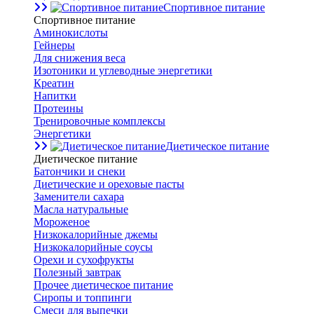
Спортивное питание
Спортивное питание
Аминокислоты
Гейнеры
Для снижения веса
Изотоники и углеводные энергетики
Креатин
Напитки
Протеины
Тренировочные комплексы
Энергетики
Диетическое питание
Диетическое питание
Батончики и снеки
Диетические и ореховые пасты
Заменители сахара
Масла натуральные
Мороженое
Низкокалорийные джемы
Низкокалорийные соусы
Орехи и сухофрукты
Полезный завтрак
Прочее диетическое питание
Сиропы и топпинги
Смеси для выпечки