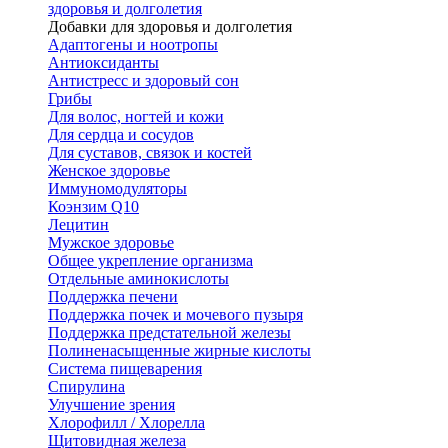
здоровья и долголетия
Добавки для здоровья и долголетия
Адаптогены и ноотропы
Антиоксиданты
Антистресс и здоровый сон
Грибы
Для волос, ногтей и кожи
Для сердца и сосудов
Для суставов, связок и костей
Женское здоровье
Иммуномодуляторы
Коэнзим Q10
Лецитин
Мужское здоровье
Общее укрепление организма
Отдельные аминокислоты
Поддержка печени
Поддержка почек и мочевого пузыря
Поддержка предстательной железы
Полиненасыщенные жирные кислоты
Система пищеварения
Спирулина
Улучшение зрения
Хлорофилл / Хлорелла
Щитовидная железа