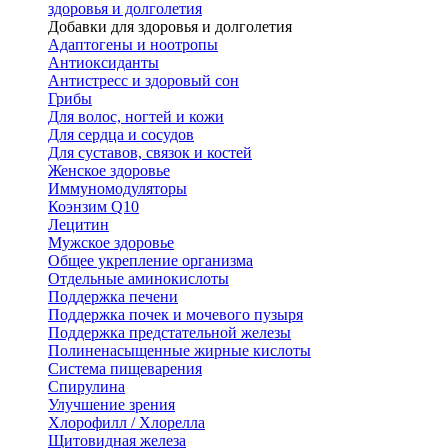
здоровья и долголетия
Добавки для здоровья и долголетия
Адаптогены и ноотропы
Антиоксиданты
Антистресс и здоровый сон
Грибы
Для волос, ногтей и кожи
Для сердца и сосудов
Для суставов, связок и костей
Женское здоровье
Иммуномодуляторы
Коэнзим Q10
Лецитин
Мужское здоровье
Общее укрепление организма
Отдельные аминокислоты
Поддержка печени
Поддержка почек и мочевого пузыря
Поддержка предстательной железы
Полиненасыщенные жирные кислоты
Система пищеварения
Спирулина
Улучшение зрения
Хлорофилл / Хлорелла
Щитовидная железа