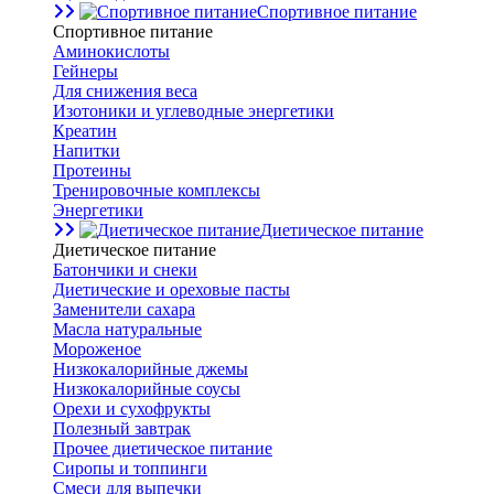
Спортивное питание
Спортивное питание
Аминокислоты
Гейнеры
Для снижения веса
Изотоники и углеводные энергетики
Креатин
Напитки
Протеины
Тренировочные комплексы
Энергетики
Диетическое питание
Диетическое питание
Батончики и снеки
Диетические и ореховые пасты
Заменители сахара
Масла натуральные
Мороженое
Низкокалорийные джемы
Низкокалорийные соусы
Орехи и сухофрукты
Полезный завтрак
Прочее диетическое питание
Сиропы и топпинги
Смеси для выпечки