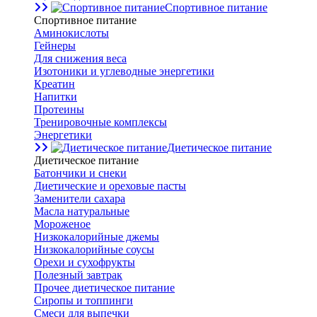
Спортивное питание
Спортивное питание
Аминокислоты
Гейнеры
Для снижения веса
Изотоники и углеводные энергетики
Креатин
Напитки
Протеины
Тренировочные комплексы
Энергетики
Диетическое питание
Диетическое питание
Батончики и снеки
Диетические и ореховые пасты
Заменители сахара
Масла натуральные
Мороженое
Низкокалорийные джемы
Низкокалорийные соусы
Орехи и сухофрукты
Полезный завтрак
Прочее диетическое питание
Сиропы и топпинги
Смеси для выпечки