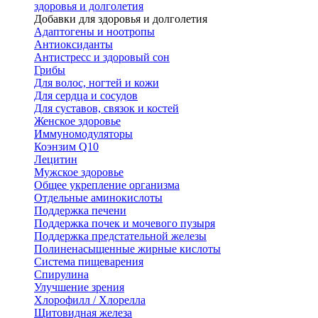
здоровья и долголетия
Добавки для здоровья и долголетия
Адаптогены и ноотропы
Антиоксиданты
Антистресс и здоровый сон
Грибы
Для волос, ногтей и кожи
Для сердца и сосудов
Для суставов, связок и костей
Женское здоровье
Иммуномодуляторы
Коэнзим Q10
Лецитин
Мужское здоровье
Общее укрепление организма
Отдельные аминокислоты
Поддержка печени
Поддержка почек и мочевого пузыря
Поддержка предстательной железы
Полиненасыщенные жирные кислоты
Система пищеварения
Спирулина
Улучшение зрения
Хлорофилл / Хлорелла
Щитовидная железа