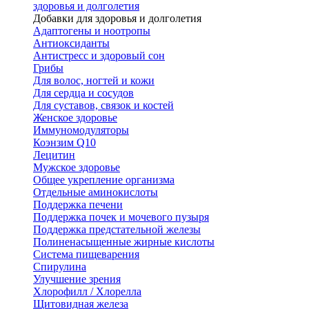
здоровья и долголетия
Добавки для здоровья и долголетия
Адаптогены и ноотропы
Антиоксиданты
Антистресс и здоровый сон
Грибы
Для волос, ногтей и кожи
Для сердца и сосудов
Для суставов, связок и костей
Женское здоровье
Иммуномодуляторы
Коэнзим Q10
Лецитин
Мужское здоровье
Общее укрепление организма
Отдельные аминокислоты
Поддержка печени
Поддержка почек и мочевого пузыря
Поддержка предстательной железы
Полиненасыщенные жирные кислоты
Система пищеварения
Спирулина
Улучшение зрения
Хлорофилл / Хлорелла
Щитовидная железа