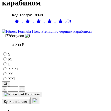
карабином
Код Товара: 18948
(0)
+172
бонусов
4 290 ₽
S
M
L
XXXL
XS
XXL
XL
-
+
В корзину
Купить в 1 клик