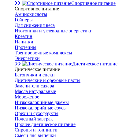
Спортивное питание
Спортивное питание
Аминокислоты
Гейнеры
Для снижения веса
Изотоники и углеводные энергетики
Креатин
Напитки
Протеины
Тренировочные комплексы
Энергетики
Диетическое питание
Диетическое питание
Батончики и снеки
Диетические и ореховые пасты
Заменители сахара
Масла натуральные
Мороженое
Низкокалорийные джемы
Низкокалорийные соусы
Орехи и сухофрукты
Полезный завтрак
Прочее диетическое питание
Сиропы и топпинги
Смеси для выпечки