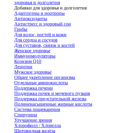
здоровья и долголетия
Добавки для здоровья и долголетия
Адаптогены и ноотропы
Антиоксиданты
Антистресс и здоровый сон
Грибы
Для волос, ногтей и кожи
Для сердца и сосудов
Для суставов, связок и костей
Женское здоровье
Иммуномодуляторы
Коэнзим Q10
Лецитин
Мужское здоровье
Общее укрепление организма
Отдельные аминокислоты
Поддержка печени
Поддержка почек и мочевого пузыря
Поддержка предстательной железы
Полиненасыщенные жирные кислоты
Система пищеварения
Спирулина
Улучшение зрения
Хлорофилл / Хлорелла
Щитовидная железа