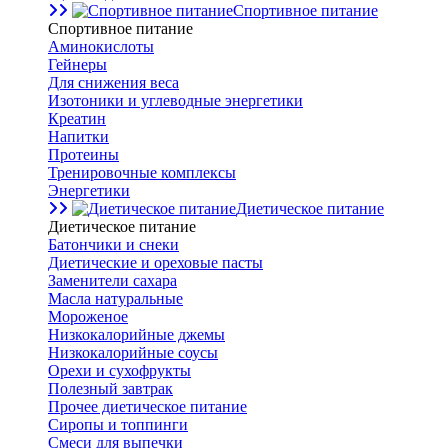
Спортивное питание
Спортивное питание
Аминокислоты
Гейнеры
Для снижения веса
Изотоники и углеводные энергетики
Креатин
Напитки
Протеины
Тренировочные комплексы
Энергетики
Диетическое питание
Диетическое питание
Батончики и снеки
Диетические и ореховые пасты
Заменители сахара
Масла натуральные
Мороженое
Низкокалорийные джемы
Низкокалорийные соусы
Орехи и сухофрукты
Полезный завтрак
Прочее диетическое питание
Сиропы и топпинги
Смеси для выпечки