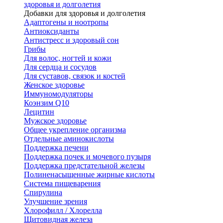
здоровья и долголетия
Добавки для здоровья и долголетия
Адаптогены и ноотропы
Антиоксиданты
Антистресс и здоровый сон
Грибы
Для волос, ногтей и кожи
Для сердца и сосудов
Для суставов, связок и костей
Женское здоровье
Иммуномодуляторы
Коэнзим Q10
Лецитин
Мужское здоровье
Общее укрепление организма
Отдельные аминокислоты
Поддержка печени
Поддержка почек и мочевого пузыря
Поддержка предстательной железы
Полиненасыщенные жирные кислоты
Система пищеварения
Спирулина
Улучшение зрения
Хлорофилл / Хлорелла
Щитовидная железа