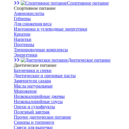
Спортивное питание
Спортивное питание
Аминокислоты
Гейнеры
Для снижения веса
Изотоники и углеводные энергетики
Креатин
Напитки
Протеины
Тренировочные комплексы
Энергетики
Диетическое питание
Диетическое питание
Батончики и снеки
Диетические и ореховые пасты
Заменители сахара
Масла натуральные
Мороженое
Низкокалорийные джемы
Низкокалорийные соусы
Орехи и сухофрукты
Полезный завтрак
Прочее диетическое питание
Сиропы и топпинги
Смеси для выпечки