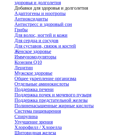
здоровья и долголетия
Добавки для здоровья и долголетия
Адаптогены и ноотропы
Антиоксиданты
Антистресс и здоровый сон
Грибы
Для волос, ногтей и кожи
Для сердца и сосудов
Для суставов, связок и костей
Женское здоровье
Иммуномодуляторы
Коэнзим Q10
Лецитин
Мужское здоровье
Общее укрепление организма
Отдельные аминокислоты
Поддержка печени
Поддержка почек и мочевого пузыря
Поддержка предстательной железы
Полиненасыщенные жирные кислоты
Система пищеварения
Спирулина
Улучшение зрения
Хлорофилл / Хлорелла
Щитовидная железа