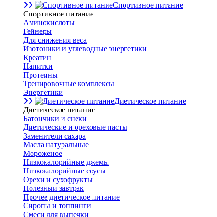
Спортивное питание
Спортивное питание
Аминокислоты
Гейнеры
Для снижения веса
Изотоники и углеводные энергетики
Креатин
Напитки
Протеины
Тренировочные комплексы
Энергетики
Диетическое питание
Диетическое питание
Батончики и снеки
Диетические и ореховые пасты
Заменители сахара
Масла натуральные
Мороженое
Низкокалорийные джемы
Низкокалорийные соусы
Орехи и сухофрукты
Полезный завтрак
Прочее диетическое питание
Сиропы и топпинги
Смеси для выпечки