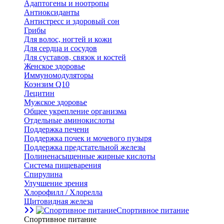
Адаптогены и ноотропы
Антиоксиданты
Антистресс и здоровый сон
Грибы
Для волос, ногтей и кожи
Для сердца и сосудов
Для суставов, связок и костей
Женское здоровье
Иммуномодуляторы
Коэнзим Q10
Лецитин
Мужское здоровье
Общее укрепление организма
Отдельные аминокислоты
Поддержка печени
Поддержка почек и мочевого пузыря
Поддержка предстательной железы
Полиненасыщенные жирные кислоты
Система пищеварения
Спирулина
Улучшение зрения
Хлорофилл / Хлорелла
Щитовидная железа
Спортивное питание
Спортивное питание