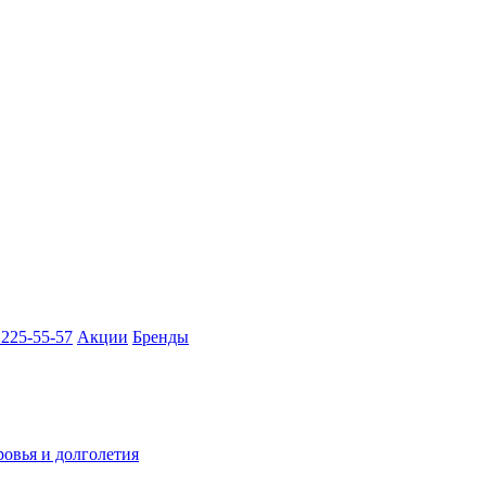
 225-55-57
Акции
Бренды
ровья и долголетия