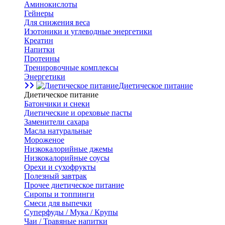
Аминокислоты
Гейнеры
Для снижения веса
Изотоники и углеводные энергетики
Креатин
Напитки
Протеины
Тренировочные комплексы
Энергетики
Диетическое питание
Диетическое питание
Батончики и снеки
Диетические и ореховые пасты
Заменители сахара
Масла натуральные
Мороженое
Низкокалорийные джемы
Низкокалорийные соусы
Орехи и сухофрукты
Полезный завтрак
Прочее диетическое питание
Сиропы и топпинги
Смеси для выпечки
Суперфуды / Мука / Крупы
Чаи / Травяные напитки