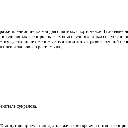
с разветвленной цепочкой для опытных спортсменов. В добавке н
интенсивных тренировок расход мышечного гликогена увеличивае
огут условно незаменимые аминокислоты с разветвленной цепоч
ьного и здорового роста мышц.
енитель сукралоза.
0 минут до приема пищи, а так же до, во время и после трениро