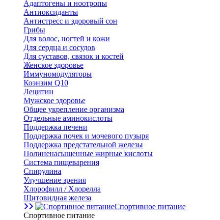
Адаптогены и ноотропы
Антиоксиданты
Антистресс и здоровый сон
Грибы
Для волос, ногтей и кожи
Для сердца и сосудов
Для суставов, связок и костей
Женское здоровье
Иммуномодуляторы
Коэнзим Q10
Лецитин
Мужское здоровье
Общее укрепление организма
Отдельные аминокислоты
Поддержка печени
Поддержка почек и мочевого пузыря
Поддержка предстательной железы
Полиненасыщенные жирные кислоты
Система пищеварения
Спирулина
Улучшение зрения
Хлорофилл / Хлорелла
Щитовидная железа
Спортивное питание
Спортивное питание