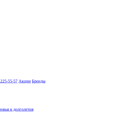
 225-55-57
Акции
Бренды
ровья и долголетия