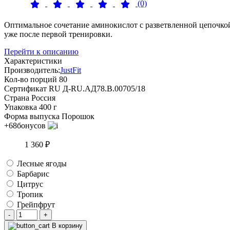
(0)
Оптимальное сочетание аминокислот с разветвленной цепочкой
уже после первой тренировки.
Перейти к описанию
Характеристики
Производитель:
JustFit
Кол-во порций
80
Сертификат
RU Д-RU.АД78.B.00705/18
Страна
Россия
Упаковка
400 г
Форма выпуска
Порошок
+68
бонусов
1 360 ₽
Лесные ягоды
Барбарис
Цитрус
Тропик
Грейпфрут
-
+
В корзину