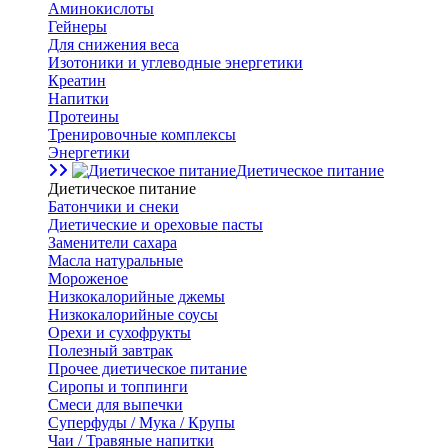
Аминокислоты
Гейнеры
Для снижения веса
Изотоники и углеводные энергетики
Креатин
Напитки
Протеины
Тренировочные комплексы
Энергетики
Диетическое питание
Диетическое питание
Батончики и снеки
Диетические и ореховые пасты
Заменители сахара
Масла натуральные
Мороженое
Низкокалорийные джемы
Низкокалорийные соусы
Орехи и сухофрукты
Полезный завтрак
Прочее диетическое питание
Сиропы и топпинги
Смеси для выпечки
Суперфуды / Мука / Крупы
Чаи / Травяные напитки