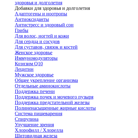
здоровья и долголетия
Добавки для здоровья и долголетия
Адаптогены и ноотропы
Антиоксиданты
Антистресс и здоровый сон
Грибы
Для волос, ногтей и кожи
Для сердца и сосудов
Для суставов, связок и костей
Женское здоровье
Иммуномодуляторы
Коэнзим Q10
Лецитин
Мужское здоровье
Общее укрепление организма
Отдельные аминокислоты
Поддержка печени
Поддержка почек и мочевого пузыря
Поддержка предстательной железы
Полиненасыщенные жирные кислоты
Система пищеварения
Спирулина
Улучшение зрения
Хлорофилл / Хлорелла
Щитовидная железа