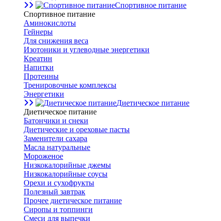
Спортивное питание
Спортивное питание
Аминокислоты
Гейнеры
Для снижения веса
Изотоники и углеводные энергетики
Креатин
Напитки
Протеины
Тренировочные комплексы
Энергетики
Диетическое питание
Диетическое питание
Батончики и снеки
Диетические и ореховые пасты
Заменители сахара
Масла натуральные
Мороженое
Низкокалорийные джемы
Низкокалорийные соусы
Орехи и сухофрукты
Полезный завтрак
Прочее диетическое питание
Сиропы и топпинги
Смеси для выпечки