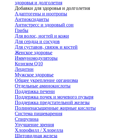
здоровья и долголетия
Добавки для здоровья и долголетия
Адаптогены и ноотропы
Антиоксиданты
Антистресс и здоровый сон
Грибы
Для волос, ногтей и кожи
Для сердца и сосудов
Для суставов, связок и костей
Женское здоровье
Иммуномодуляторы
Коэнзим Q10
Лецитин
Мужское здоровье
Общее укрепление организма
Отдельные аминокислоты
Поддержка печени
Поддержка почек и мочевого пузыря
Поддержка предстательной железы
Полиненасыщенные жирные кислоты
Система пищеварения
Спирулина
Улучшение зрения
Хлорофилл / Хлорелла
Щитовидная железа