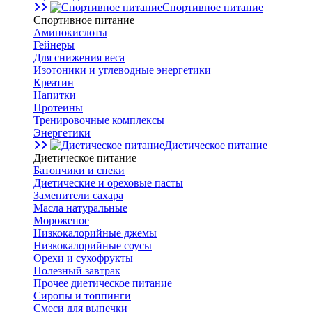
Спортивное питание
Спортивное питание
Аминокислоты
Гейнеры
Для снижения веса
Изотоники и углеводные энергетики
Креатин
Напитки
Протеины
Тренировочные комплексы
Энергетики
Диетическое питание
Диетическое питание
Батончики и снеки
Диетические и ореховые пасты
Заменители сахара
Масла натуральные
Мороженое
Низкокалорийные джемы
Низкокалорийные соусы
Орехи и сухофрукты
Полезный завтрак
Прочее диетическое питание
Сиропы и топпинги
Смеси для выпечки