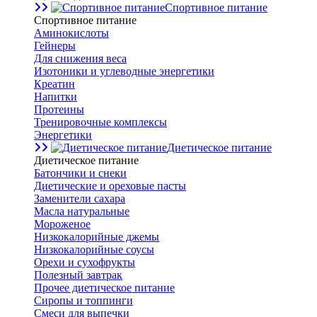
Спортивное питание
Спортивное питание
Аминокислоты
Гейнеры
Для снижения веса
Изотоники и углеводные энергетики
Креатин
Напитки
Протеины
Тренировочные комплексы
Энергетики
Диетическое питание
Диетическое питание
Батончики и снеки
Диетические и ореховые пасты
Заменители сахара
Масла натуральные
Мороженое
Низкокалорийные джемы
Низкокалорийные соусы
Орехи и сухофрукты
Полезный завтрак
Прочее диетическое питание
Сиропы и топпинги
Смеси для выпечки