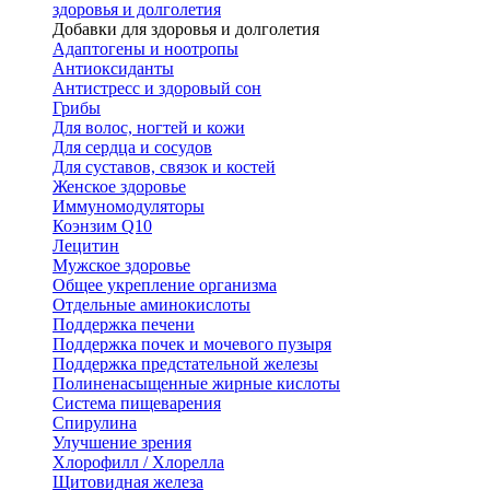
здоровья и долголетия
Добавки для здоровья и долголетия
Адаптогены и ноотропы
Антиоксиданты
Антистресс и здоровый сон
Грибы
Для волос, ногтей и кожи
Для сердца и сосудов
Для суставов, связок и костей
Женское здоровье
Иммуномодуляторы
Коэнзим Q10
Лецитин
Мужское здоровье
Общее укрепление организма
Отдельные аминокислоты
Поддержка печени
Поддержка почек и мочевого пузыря
Поддержка предстательной железы
Полиненасыщенные жирные кислоты
Система пищеварения
Спирулина
Улучшение зрения
Хлорофилл / Хлорелла
Щитовидная железа