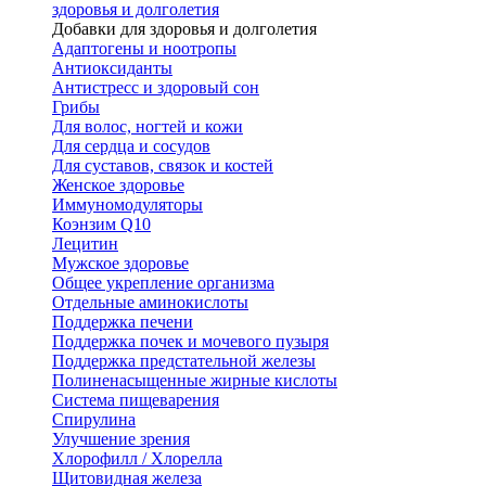
здоровья и долголетия
Добавки для здоровья и долголетия
Адаптогены и ноотропы
Антиоксиданты
Антистресс и здоровый сон
Грибы
Для волос, ногтей и кожи
Для сердца и сосудов
Для суставов, связок и костей
Женское здоровье
Иммуномодуляторы
Коэнзим Q10
Лецитин
Мужское здоровье
Общее укрепление организма
Отдельные аминокислоты
Поддержка печени
Поддержка почек и мочевого пузыря
Поддержка предстательной железы
Полиненасыщенные жирные кислоты
Система пищеварения
Спирулина
Улучшение зрения
Хлорофилл / Хлорелла
Щитовидная железа