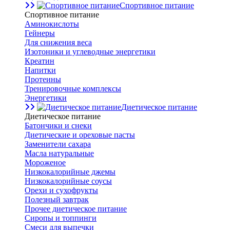
Спортивное питание
Спортивное питание
Аминокислоты
Гейнеры
Для снижения веса
Изотоники и углеводные энергетики
Креатин
Напитки
Протеины
Тренировочные комплексы
Энергетики
Диетическое питание
Диетическое питание
Батончики и снеки
Диетические и ореховые пасты
Заменители сахара
Масла натуральные
Мороженое
Низкокалорийные джемы
Низкокалорийные соусы
Орехи и сухофрукты
Полезный завтрак
Прочее диетическое питание
Сиропы и топпинги
Смеси для выпечки