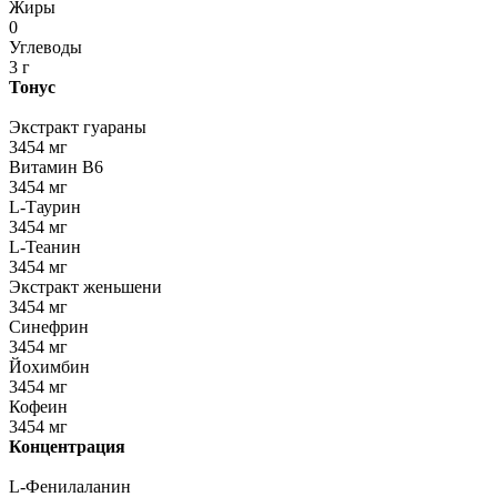
Жиры
0
Углеводы
3 г
Тонус
Экстракт гуараны
3454 мг
Витамин В6
3454 мг
L-Таурин
3454 мг
L-Теанин
3454 мг
Экстракт женьшени
3454 мг
Синефрин
3454 мг
Йохимбин
3454 мг
Кофеин
3454 мг
Концентрация
L-Фенилаланин