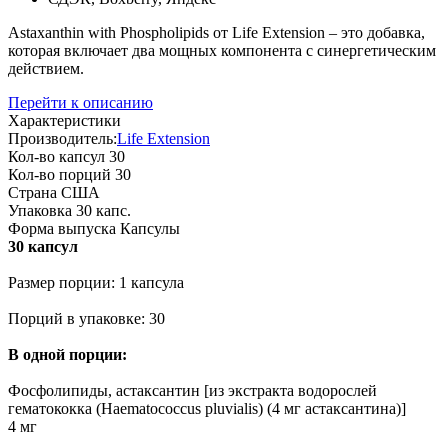
Astaxanthin with Phospholipids от Life Extension – это добавка,
которая включает два мощных компонента с синергетическим
действием.
Перейти к описанию
Характеристики
Производитель:
Life Extension
Кол-во капсул
30
Кол-во порций
30
Страна
США
Упаковка
30 капс.
Форма выпуска
Капсулы
30 капсул
Размер порции: 1 капсула
Порций в упаковке: 30
В одной порции:
Фосфолипиды, астаксантин [из экстракта водорослей
гематококка (Haematococcus pluvialis) (4 мг астаксантина)]
4 мг