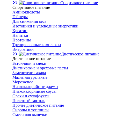
Спортивное питание
Спортивное питание
Аминокислоты
Гейнеры
Для снижения веса
Изотоники и углеводные энергетики
Креатин
Напитки
Протеины
Тренировочные комплексы
Энергетики
Диетическое питание
Диетическое питание
Батончики и снеки
Диетические и ореховые пасты
Заменители сахара
Масла натуральные
Мороженое
Низкокалорийные джемы
Низкокалорийные соусы
Орехи и сухофрукты
Полезный завтрак
Прочее диетическое питание
Сиропы и топпинги
Смеси для выпечки