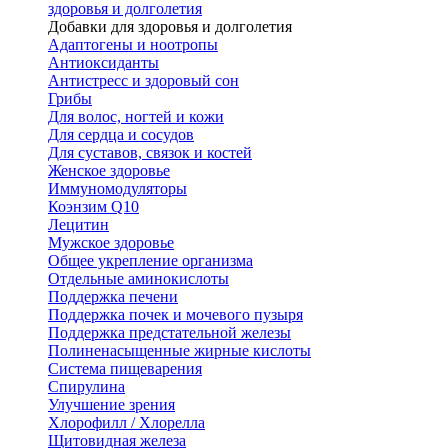
здоровья и долголетия
Добавки для здоровья и долголетия
Адаптогены и ноотропы
Антиоксиданты
Антистресс и здоровый сон
Грибы
Для волос, ногтей и кожи
Для сердца и сосудов
Для суставов, связок и костей
Женское здоровье
Иммуномодуляторы
Коэнзим Q10
Лецитин
Мужское здоровье
Общее укрепление организма
Отдельные аминокислоты
Поддержка печени
Поддержка почек и мочевого пузыря
Поддержка предстательной железы
Полиненасыщенные жирные кислоты
Система пищеварения
Спирулина
Улучшение зрения
Хлорофилл / Хлорелла
Щитовидная железа