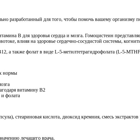
ально разработанный для того, чтобы помочь вашему организму 
витамина B для здоровья сердца и мозга. Гомоцистеин представл
овотоке, влияя на здоровье сердечно-сосудистой системы, когни
B12, а также фолат в виде L-5-метилтетрагидрофолата (L-5-MTHF
ах нормы
мозга
лагодаря витамину B2
 и фолата
ула), стеариновая кислота, диоксид кремния, смесь экстрактов 
значению лечащего врача.