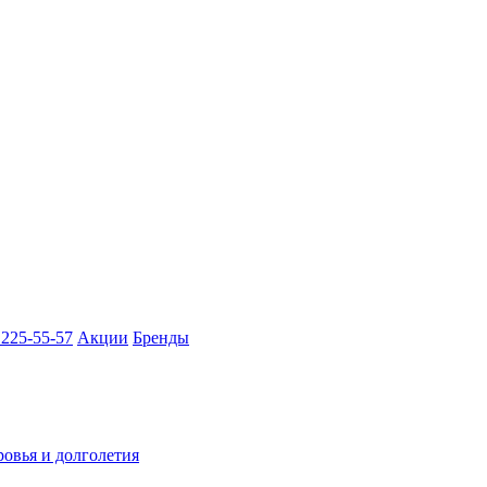
 225-55-57
Акции
Бренды
ровья и долголетия