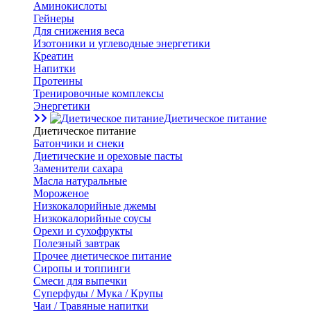
Аминокислоты
Гейнеры
Для снижения веса
Изотоники и углеводные энергетики
Креатин
Напитки
Протеины
Тренировочные комплексы
Энергетики
Диетическое питание
Диетическое питание
Батончики и снеки
Диетические и ореховые пасты
Заменители сахара
Масла натуральные
Мороженое
Низкокалорийные джемы
Низкокалорийные соусы
Орехи и сухофрукты
Полезный завтрак
Прочее диетическое питание
Сиропы и топпинги
Смеси для выпечки
Суперфуды / Мука / Крупы
Чаи / Травяные напитки