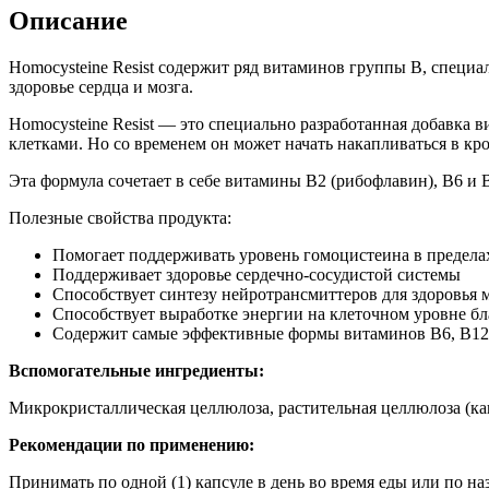
Описание
Homocysteine Resist содержит ряд витаминов группы B, специ
здоровье сердца и мозга.
Homocysteine Resist — это специально разработанная добавка 
клетками. Но со временем он может начать накапливаться в кр
Эта формула сочетает в себе витамины B2 (рибофлавин), B6 и 
Полезные свойства продукта:
Помогает поддерживать уровень гомоцистеина в предел
Поддерживает здоровье сердечно-сосудистой системы
Способствует синтезу нейротрансмиттеров для здоровья 
Способствует выработке энергии на клеточном уровне б
Содержит самые эффективные формы витаминов B6, B12
Вспомогательные ингредиенты:
Микрокристаллическая целлюлоза, растительная целлюлоза (капс
Рекомендации по применению:
Принимать по одной (1) капсуле в день во время еды или по на