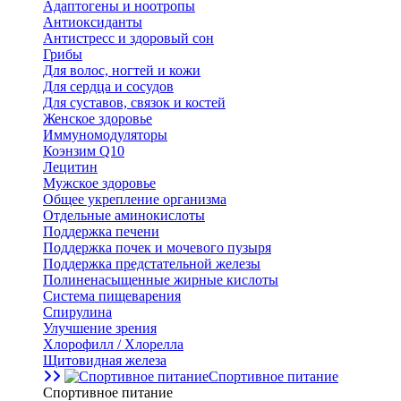
Адаптогены и ноотропы
Антиоксиданты
Антистресс и здоровый сон
Грибы
Для волос, ногтей и кожи
Для сердца и сосудов
Для суставов, связок и костей
Женское здоровье
Иммуномодуляторы
Коэнзим Q10
Лецитин
Мужское здоровье
Общее укрепление организма
Отдельные аминокислоты
Поддержка печени
Поддержка почек и мочевого пузыря
Поддержка предстательной железы
Полиненасыщенные жирные кислоты
Система пищеварения
Спирулина
Улучшение зрения
Хлорофилл / Хлорелла
Щитовидная железа
Спортивное питание
Спортивное питание