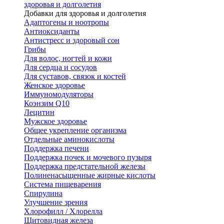
здоровья и долголетия
Добавки для здоровья и долголетия
Адаптогены и ноотропы
Антиоксиданты
Антистресс и здоровый сон
Грибы
Для волос, ногтей и кожи
Для сердца и сосудов
Для суставов, связок и костей
Женское здоровье
Иммуномодуляторы
Коэнзим Q10
Лецитин
Мужское здоровье
Общее укрепление организма
Отдельные аминокислоты
Поддержка печени
Поддержка почек и мочевого пузыря
Поддержка предстательной железы
Полиненасыщенные жирные кислоты
Система пищеварения
Спирулина
Улучшение зрения
Хлорофилл / Хлорелла
Щитовидная железа