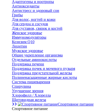
Адаптогены и ноотропы
Антиоксиданты
Антистресс и здоровый сон
Грибы
Для волос, ногтей и кожи
Для сердца и сосудов
Для суставов, связок и костей
Женское здоровье
Иммуномодуляторы
Коэнзим Q10
Лецитин
Мужское здоровье
Общее укрепление организма
Отдельные аминокислоты
Поддержка печени
Поддержка почек и мочевого пузыря
Поддержка предстательной железы
Полиненасыщенные жирные кислоты
Система пищеварения
Спирулина
Улучшение зрения
Хлорофилл / Хлорелла
Щитовидная железа
Спортивное питание
Спортивное питание