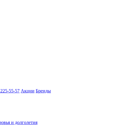
 225-55-57
Акции
Бренды
ровья и долголетия