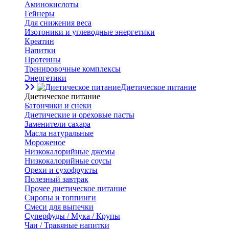
Аминокислоты
Гейнеры
Для снижения веса
Изотоники и углеводные энергетики
Креатин
Напитки
Протеины
Тренировочные комплексы
Энергетики
Диетическое питание
Диетическое питание
Батончики и снеки
Диетические и ореховые пасты
Заменители сахара
Масла натуральные
Мороженое
Низкокалорийные джемы
Низкокалорийные соусы
Орехи и сухофрукты
Полезный завтрак
Прочее диетическое питание
Сиропы и топпинги
Смеси для выпечки
Суперфуды / Мука / Крупы
Чаи / Травяные напитки