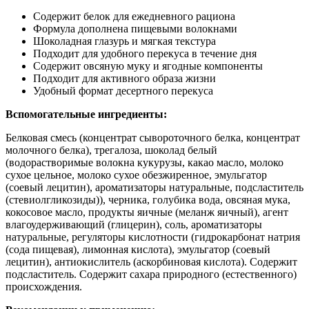
Содержит белок для ежедневного рациона
Формула дополнена пищевыми волокнами
Шоколадная глазурь и мягкая текстура
Подходит для удобного перекуса в течение дня
Содержит овсяную муку и ягодные компоненты
Подходит для активного образа жизни
Удобный формат десертного перекуса
Вспомогательные ингредиенты:
Белковая смесь (концентрат сывороточного белка, концентрат
молочного белка), трегалоза, шоколад белый
(водорастворимые волокна кукурузы, какао масло, молоко
сухое цельное, молоко сухое обезжиренное, эмульгатор
(соевый лецитин), ароматизаторы натуральные, подсластитель
(стевиолгликозиды)), черника, голубика вода, овсяная мука,
кокосовое масло, продукты яичные (меланж яичный), агент
влагоудерживающий (глицерин), соль, ароматизаторы
натуральные, регуляторы кислотности (гидрокарбонат натрия
(сода пищевая), лимонная кислота), эмульгатор (соевый
лецитин), антиокислитель (аскорбиновая кислота). Содержит
подсластитель. Содержит сахара природного (естественного)
происхождения.