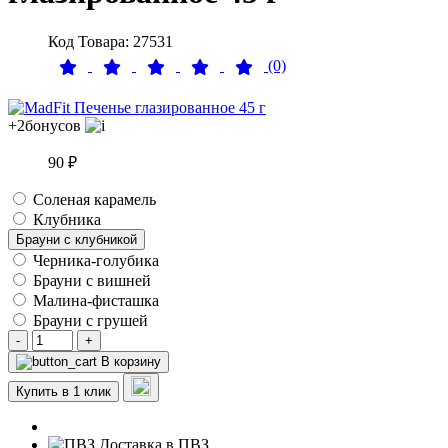
Код Товара: 27531
(0)
+2
бонусов
90 ₽
Соленая карамель
Клубника
Брауни с клубникой
Черника-голубика
Брауни с вишней
Малина-фисташка
Брауни с грушей
-
+
В корзину
Купить в 1 клик
Доставка в ПВЗ