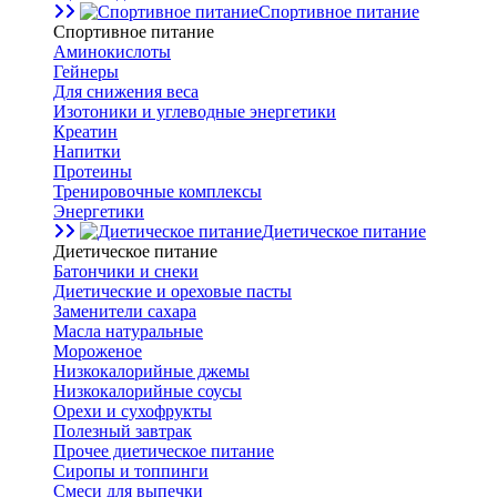
Спортивное питание
Спортивное питание
Аминокислоты
Гейнеры
Для снижения веса
Изотоники и углеводные энергетики
Креатин
Напитки
Протеины
Тренировочные комплексы
Энергетики
Диетическое питание
Диетическое питание
Батончики и снеки
Диетические и ореховые пасты
Заменители сахара
Масла натуральные
Мороженое
Низкокалорийные джемы
Низкокалорийные соусы
Орехи и сухофрукты
Полезный завтрак
Прочее диетическое питание
Сиропы и топпинги
Смеси для выпечки