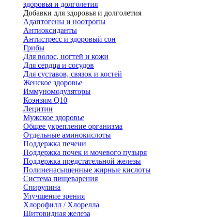
здоровья и долголетия
Добавки для здоровья и долголетия
Адаптогены и ноотропы
Антиоксиданты
Антистресс и здоровый сон
Грибы
Для волос, ногтей и кожи
Для сердца и сосудов
Для суставов, связок и костей
Женское здоровье
Иммуномодуляторы
Коэнзим Q10
Лецитин
Мужское здоровье
Общее укрепление организма
Отдельные аминокислоты
Поддержка печени
Поддержка почек и мочевого пузыря
Поддержка предстательной железы
Полиненасыщенные жирные кислоты
Система пищеварения
Спирулина
Улучшение зрения
Хлорофилл / Хлорелла
Щитовидная железа