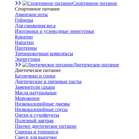
Спортивное питание
Спортивное питание
Аминокислоты
Гейнеры
Для снижения веса
Изотоники и углеводные энергетики
Креатин
Напитки
Протеины
Тренировочные комплексы
Энергетики
Диетическое питание
Диетическое питание
Батончики и снеки
Диетические и ореховые пасты
Заменители сахара
Масла натуральные
Мороженое
Низкокалорийные джемы
Низкокалорийные соусы
Орехи и сухофрукты
Полезный завтрак
Прочее диетическое питание
Сиропы и топпинги
Смеси для выпечки