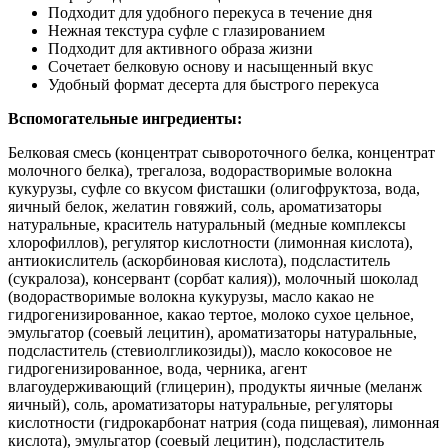
Подходит для удобного перекуса в течение дня
Нежная текстура суфле с глазированием
Подходит для активного образа жизни
Сочетает белковую основу и насыщенный вкус
Удобный формат десерта для быстрого перекуса
Вспомогательные ингредиенты:
Белковая смесь (концентрат сывороточного белка, концентрат
молочного белка), трегалоза, водорастворимые волокна
кукурузы, суфле со вкусом фисташки (олигофруктоза, вода,
яичный белок, желатин говяжий, соль, ароматизаторы
натуральные, краситель натуральный (медные комплексы
хлорофиллов), регулятор кислотности (лимонная кислота),
антиокислитель (аскорбиновая кислота), подсластитель
(сукралоза), консервант (сорбат калия)), молочный шоколад
(водорастворимые волокна кукурузы, масло какао не
гидрогенизированное, какао тертое, молоко сухое цельное,
эмульгатор (соевый лецитин), ароматизаторы натуральные,
подсластитель (стевиолгликозиды)), масло кокосовое не
гидрогенизированное, вода, черника, агент
влагоудерживающий (глицерин), продукты яичные (меланж
яичный), соль, ароматизаторы натуральные, регуляторы
кислотности (гидрокарбонат натрия (сода пищевая), лимонная
кислота), эмульгатор (соевый лецитин), подсластитель