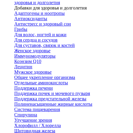
здоровья и долголетия
Добавки для здоровья и долголетия
Адаптогены и ноотропы
Антиоксиданты
Антистресс и здоровый сон
Грибы
Для волос, ногтей и кожи
Для сердца и сосудов
Для суставов, связок и костей
Женское здоровье
Иммуномодуляторы
Коэнзим Q10
Лецитин
Мужское здоровье
Общее укрепление организма
Отдельные аминокислоты
Поддержка печени
Поддержка почек и мочевого пузыря
Поддержка предстательной железы
Полиненасыщенные жирные кислоты
Система пищеварения
Спирулина
Улучшение зрения
Хлорофилл / Хлорелла
Щитовидная железа