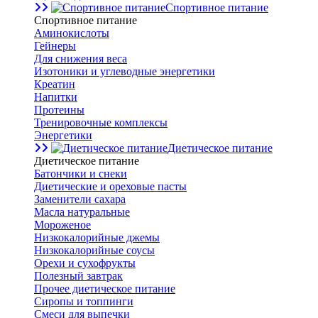
Спортивное питание
Спортивное питание
Аминокислоты
Гейнеры
Для снижения веса
Изотоники и углеводные энергетики
Креатин
Напитки
Протеины
Тренировочные комплексы
Энергетики
Диетическое питание
Диетическое питание
Батончики и снеки
Диетические и ореховые пасты
Заменители сахара
Масла натуральные
Мороженое
Низкокалорийные джемы
Низкокалорийные соусы
Орехи и сухофрукты
Полезный завтрак
Прочее диетическое питание
Сиропы и топпинги
Смеси для выпечки