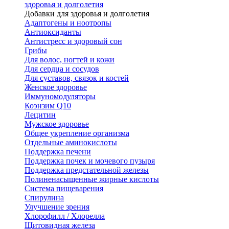
здоровья и долголетия
Добавки для здоровья и долголетия
Адаптогены и ноотропы
Антиоксиданты
Антистресс и здоровый сон
Грибы
Для волос, ногтей и кожи
Для сердца и сосудов
Для суставов, связок и костей
Женское здоровье
Иммуномодуляторы
Коэнзим Q10
Лецитин
Мужское здоровье
Общее укрепление организма
Отдельные аминокислоты
Поддержка печени
Поддержка почек и мочевого пузыря
Поддержка предстательной железы
Полиненасыщенные жирные кислоты
Система пищеварения
Спирулина
Улучшение зрения
Хлорофилл / Хлорелла
Щитовидная железа