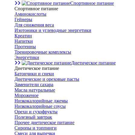
Спортивное питание
Спортивное питание
Аминокислоты
Гейнеры
Для снижения веса
Изотоники и углеводные энергетики
Креатин
Напитки
Протеины
Тренировочные комплексы
Энергетики
Диетическое питание
Диетическое питание
Батончики и снеки
Диетические и ореховые пасты
Заменители сахара
Масла натуральные
Мороженое
Низкокалорийные джемы
Низкокалорийные соусы
Орехи и сухофрукты
Полезный завтрак
Прочее диетическое питание
Сиропы и топпинги
Смеси для выпечки