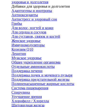
здоровья и долголетия
Добавки для здоровья и долголетия
Адаптогены и ноотропы
Антиоксиданты
Антистресс и здоровый сон
Грибы
Для волос, ногтей и кожи
Для сердца и сосудов
Для суставов, связок и костей
Женское здоровье
Иммуномодуляторы
Коэнзим Q10
Лецитин
Мужское здоровье
Общее укрепление организма
Отдельные аминокислоты
Поддержка печени
Поддержка почек и мочевого пузыря
Поддержка предстательной железы
Полиненасыщенные жирные кислоты
Система пищеварения
Спирулина
Улучшение зрения
Хлорофилл / Хлорелла
Щитовидная железа