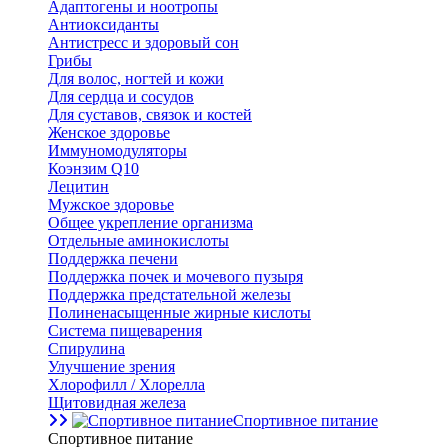
Адаптогены и ноотропы
Антиоксиданты
Антистресс и здоровый сон
Грибы
Для волос, ногтей и кожи
Для сердца и сосудов
Для суставов, связок и костей
Женское здоровье
Иммуномодуляторы
Коэнзим Q10
Лецитин
Мужское здоровье
Общее укрепление организма
Отдельные аминокислоты
Поддержка печени
Поддержка почек и мочевого пузыря
Поддержка предстательной железы
Полиненасыщенные жирные кислоты
Система пищеварения
Спирулина
Улучшение зрения
Хлорофилл / Хлорелла
Щитовидная железа
Спортивное питание
Спортивное питание