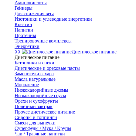
Аминокислоты
Гейнеры
Для снижения веса
Изотоники и углеводные энергетики
Креатин
Напитки
Протеины
Тренировочные комплексы
Энергетики
Диетическое питание
Диетическое питание
Батончики и снеки
Диетические и ореховые пасты
Заменители сахара
Масла натуральные
Мороженое
Низкокалорийные джемы
Низкокалорийные соусы
Орехи и сухофрукты
Полезный завтрак
Прочее диетическое питание
Сиропы и топпинги
Смеси для выпечки
Суперфуды / Мука / Крупы
Чаи / Травяные напитки