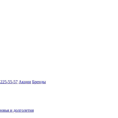
 225-55-57
Акции
Бренды
ровья и долголетия