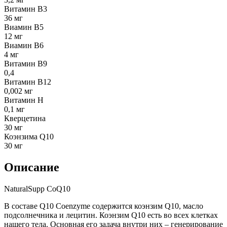
Витамин В3
36 мг
Виамин В5
12 мг
Виамин В6
4 мг
Витамин В9
0,4
Витамин В12
0,002 мг
Витамин Н
0,1 мг
Кверцетина
30 мг
Коэнзима Q10
30 мг
Описание
NaturalSupp CoQ10
В составе Q10 Coenzyme содержится коэнзим Q10, масло
подсолнечника и лецитин. Коэнзим Q10 есть во всех клетках
нашего тела. Основная его задача внутри них – генерирование