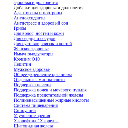
здоровья и долголетия
Добавки для здоровья и долголетия
Адаптогены и ноотропы
Антиоксиданты
Антистресс и здоровый сон
Грибы
Для волос, ногтей и кожи
Для сердца и сосудов
Для суставов, связок и костей
Женское здоровье
Иммуномодуляторы
Коэнзим Q10
Лецитин
Мужское здоровье
Общее укрепление организма
Отдельные аминокислоты
Поддержка печени
Поддержка почек и мочевого пузыря
Поддержка предстательной железы
Полиненасыщенные жирные кислоты
Система пищеварения
Спирулина
Улучшение зрения
Хлорофилл / Хлорелла
Щитовидная железа