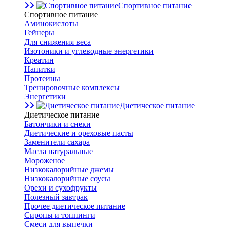
Спортивное питание
Спортивное питание
Аминокислоты
Гейнеры
Для снижения веса
Изотоники и углеводные энергетики
Креатин
Напитки
Протеины
Тренировочные комплексы
Энергетики
Диетическое питание
Диетическое питание
Батончики и снеки
Диетические и ореховые пасты
Заменители сахара
Масла натуральные
Мороженое
Низкокалорийные джемы
Низкокалорийные соусы
Орехи и сухофрукты
Полезный завтрак
Прочее диетическое питание
Сиропы и топпинги
Смеси для выпечки