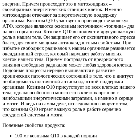
энергии. Причем происходит это в митохондриях –
своеобразных энергетических станциях клеток. Именно
митохондрии отвечают за энергетическую поддержку
организма. Коэнзим Q10 участвует в производстве молекул
АТФ, которые являются основным источником «топлива» для
нашего организма. Коэнзим Q10 выполняет и другую важную
роль в нашем теле. Он защищает его от оксидативного стресса
благодаря своим мощным антиоксидантным свойствам. При
избытке свободных радикалов в нашем организме развивается
оксидативный стресс, который нарушает работу многих
клеток нашего тела. Причем пострадать от вредоносного
влияния свободных радикалов может любая здоровая клетка.
Подобные процессы нередко выливаются в развитие
хронических патологических состояний в теле, что и диктует
необходимость постоянной антиоксидантной поддержки
организма. Коэнзим Q10 присутствует во всех клетках нашего
тела, однако особенного много его в клетках органов с
наибольшими энергетическими затратами, а именно в сердце
и мозге. И ведь на самом деле, исследования говорят о том,
что коэнзим Q10 играет важную роль в работе сердечно-
сосудистой системы и мозга.
Полезные свойства продукта:
100 мг коэнзима Q10 в каждой порции