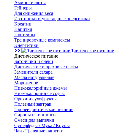
Аминокислоты
Гейнеры
Для снижения веса
Изотоники и углеводные энергетики
Креатин
Напитки
Протеины
Тренировочные комплексы
Энергетики
Диетическое питание
Диетическое питание
Батончики и снеки
Диетические и ореховые пасты
Заменители сахара
Масла натуральные
Мороженое
Низкокалорийные джемы
Низкокалорийные соусы
Орехи и сухофрукты
Полезный завтрак
Прочее диетическое питание
Сиропы и топпинги
Смеси для выпечки
Суперфуды / Мука / Крупы
Чаи / Травяные напитки