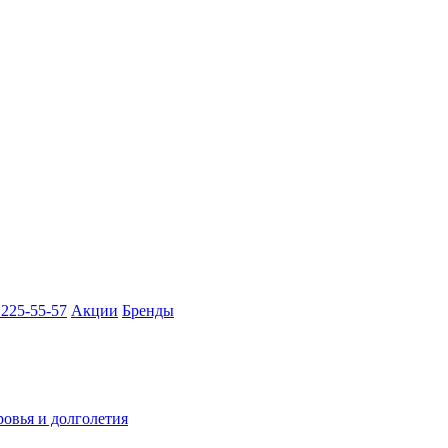
 225-55-57
Акции
Бренды
ровья и долголетия