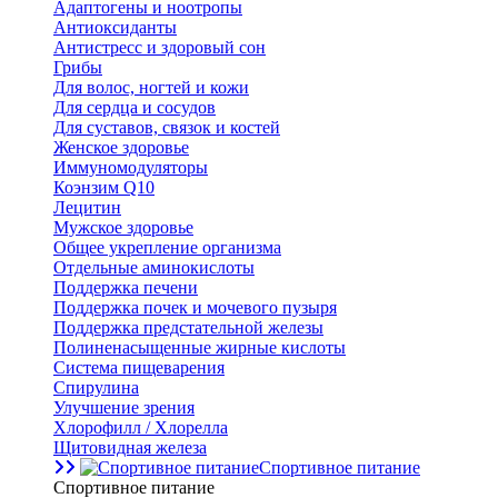
Адаптогены и ноотропы
Антиоксиданты
Антистресс и здоровый сон
Грибы
Для волос, ногтей и кожи
Для сердца и сосудов
Для суставов, связок и костей
Женское здоровье
Иммуномодуляторы
Коэнзим Q10
Лецитин
Мужское здоровье
Общее укрепление организма
Отдельные аминокислоты
Поддержка печени
Поддержка почек и мочевого пузыря
Поддержка предстательной железы
Полиненасыщенные жирные кислоты
Система пищеварения
Спирулина
Улучшение зрения
Хлорофилл / Хлорелла
Щитовидная железа
Спортивное питание
Спортивное питание