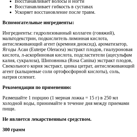
Восстанавливает волосы и ногти
Восстанавливает гибкость в суставах
Ускоряет восстановление после травм.
Вспомогательные ингредиенты:
Ингредиенты: гидролизованный коллаген (говяжий),
мальтодекстрин, подкислитель лимонная кислота,
антислеживающий агент (кремния диоксид), ароматизатор,
Ягоды Асаи (Euterpe Oleracea) экстракт плодов, гиалуроновая
кислота, л-аскорбиновая кислота, подсластители (ацесульфам
калия, сукралоза), Шиповника (Rosa Canina) экстракт плодов,
Свекольного корня экстракт, цинка цитрат, антислеживающий
агент (кальциевые соли ортофосфорной кислоты), соль,
натрия селенит.
Рекомендации по применению:
Размешайте 1 порцию (1 мерная ложка = 15 г) в 250 мл
холодной воды, принимайте в течение дня между приемами
пищи.
Не является лекарственным средством.
300 грамм