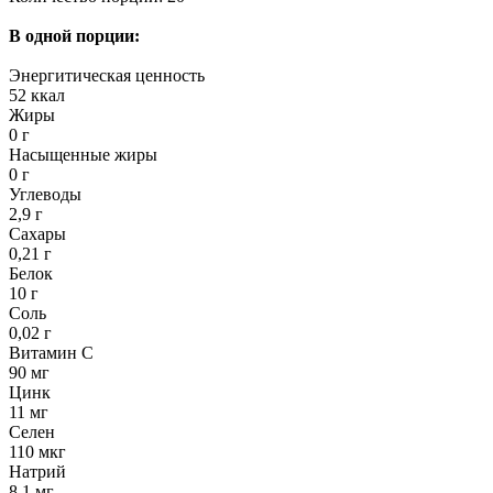
В одной порции:
Энергитическая ценность
52 ккал
Жиры
0 г
Насыщенные жиры
0 г
Углеводы
2,9 г
Сахары
0,21 г
Белок
10 г
Соль
0,02 г
Витамин С
90 мг
Цинк
11 мг
Селен
110 мкг
Натрий
8,1 мг