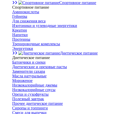
Спортивное питание
Спортивное питание
Аминокислоты
Гейнеры
Для снижения веса
Изотоники и углеводные энергетики
Креатин
Напитки
Протеины
Тренировочные комплексы
Энергетики
Диетическое питание
Диетическое питание
Батончики и снеки
Диетические и ореховые пасты
Заменители сахара
Масла натуральные
Мороженое
Низкокалорийные джемы
Низкокалорийные соусы
Орехи и сухофрукты
Полезный завтрак
Прочее диетическое питание
Сиропы и топпинги
Смеси для выпечки