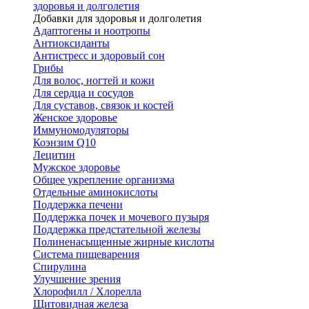
здоровья и долголетия
Добавки для здоровья и долголетия
Адаптогены и ноотропы
Антиоксиданты
Антистресс и здоровый сон
Грибы
Для волос, ногтей и кожи
Для сердца и сосудов
Для суставов, связок и костей
Женское здоровье
Иммуномодуляторы
Коэнзим Q10
Лецитин
Мужское здоровье
Общее укрепление организма
Отдельные аминокислоты
Поддержка печени
Поддержка почек и мочевого пузыря
Поддержка предстательной железы
Полиненасыщенные жирные кислоты
Система пищеварения
Спирулина
Улучшение зрения
Хлорофилл / Хлорелла
Щитовидная железа