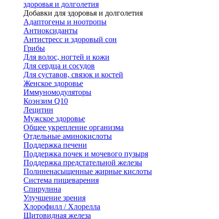
здоровья и долголетия
Добавки для здоровья и долголетия
Адаптогены и ноотропы
Антиоксиданты
Антистресс и здоровый сон
Грибы
Для волос, ногтей и кожи
Для сердца и сосудов
Для суставов, связок и костей
Женское здоровье
Иммуномодуляторы
Коэнзим Q10
Лецитин
Мужское здоровье
Общее укрепление организма
Отдельные аминокислоты
Поддержка печени
Поддержка почек и мочевого пузыря
Поддержка предстательной железы
Полиненасыщенные жирные кислоты
Система пищеварения
Спирулина
Улучшение зрения
Хлорофилл / Хлорелла
Щитовидная железа