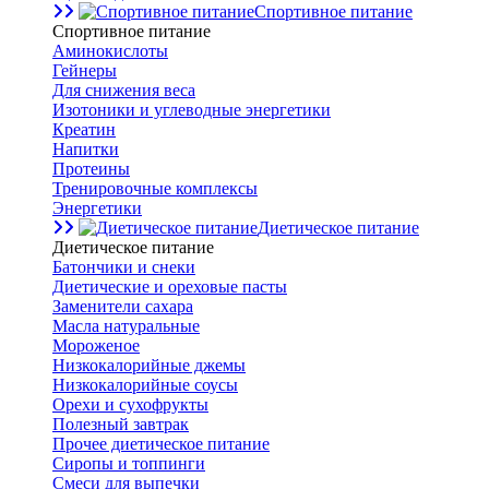
Спортивное питание
Спортивное питание
Аминокислоты
Гейнеры
Для снижения веса
Изотоники и углеводные энергетики
Креатин
Напитки
Протеины
Тренировочные комплексы
Энергетики
Диетическое питание
Диетическое питание
Батончики и снеки
Диетические и ореховые пасты
Заменители сахара
Масла натуральные
Мороженое
Низкокалорийные джемы
Низкокалорийные соусы
Орехи и сухофрукты
Полезный завтрак
Прочее диетическое питание
Сиропы и топпинги
Смеси для выпечки