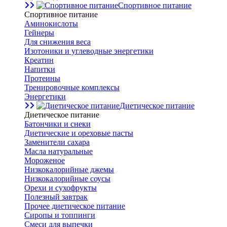
Спортивное питание
Спортивное питание
Аминокислоты
Гейнеры
Для снижения веса
Изотоники и углеводные энергетики
Креатин
Напитки
Протеины
Тренировочные комплексы
Энергетики
Диетическое питание
Диетическое питание
Батончики и снеки
Диетические и ореховые пасты
Заменители сахара
Масла натуральные
Мороженое
Низкокалорийные джемы
Низкокалорийные соусы
Орехи и сухофрукты
Полезный завтрак
Прочее диетическое питание
Сиропы и топпинги
Смеси для выпечки