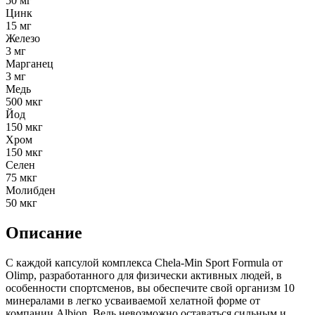
50 мг
Цинк
15 мг
Железо
3 мг
Марганец
3 мг
Медь
500 мкг
Йод
150 мкг
Хром
150 мкг
Селен
75 мкг
Молибден
50 мкг
Описание
С каждой капсулой комплекса Chela-Min Sport Formula от
Olimp, разработанного для физически активных людей, в
особенности спортсменов, вы обеспечите свой организм 10
минералами в легко усваиваемой хелатной форме от
компании Albion. Ведь невозможно оставаться сильным и