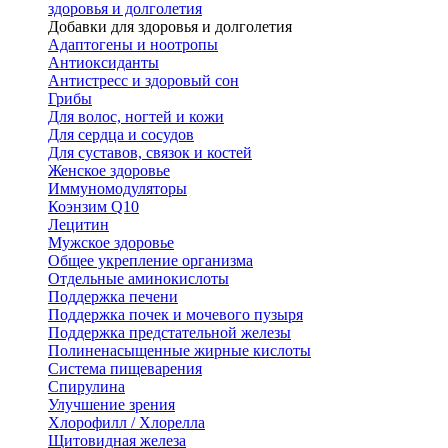
здоровья и долголетия
Добавки для здоровья и долголетия
Адаптогены и ноотропы
Антиоксиданты
Антистресс и здоровый сон
Грибы
Для волос, ногтей и кожи
Для сердца и сосудов
Для суставов, связок и костей
Женское здоровье
Иммуномодуляторы
Коэнзим Q10
Лецитин
Мужское здоровье
Общее укрепление организма
Отдельные аминокислоты
Поддержка печени
Поддержка почек и мочевого пузыря
Поддержка предстательной железы
Полиненасыщенные жирные кислоты
Система пищеварения
Спирулина
Улучшение зрения
Хлорофилл / Хлорелла
Щитовидная железа