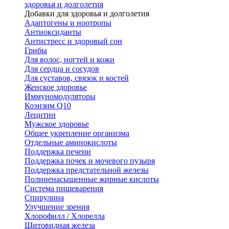
здоровья и долголетия
Добавки для здоровья и долголетия
Адаптогены и ноотропы
Антиоксиданты
Антистресс и здоровый сон
Грибы
Для волос, ногтей и кожи
Для сердца и сосудов
Для суставов, связок и костей
Женское здоровье
Иммуномодуляторы
Коэнзим Q10
Лецитин
Мужское здоровье
Общее укрепление организма
Отдельные аминокислоты
Поддержка печени
Поддержка почек и мочевого пузыря
Поддержка предстательной железы
Полиненасыщенные жирные кислоты
Система пищеварения
Спирулина
Улучшение зрения
Хлорофилл / Хлорелла
Щитовидная железа