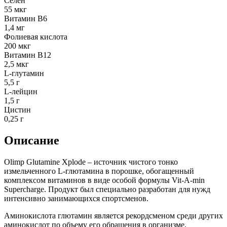
Селен
55 мкг
Витамин В6
1,4 мг
Фолиевая кислота
200 мкг
Витамин В12
2,5 мкг
L-глутамин
5,5 г
L-лейцин
1,5 г
Цистин
0,25 г
Описание
Olimp Glutamine Xplode – источник чистого тонко
измельченного L-глютамина в порошке, обогащенный
комплексом витаминов в виде особой формулы Vit-A-min
Supercharge. Продукт был специально разработан для нужд
интенсивно занимающихся спортсменов.
Аминокислота глютамин является рекордсменом среди других
аминокислот по объему его обращения в организме.