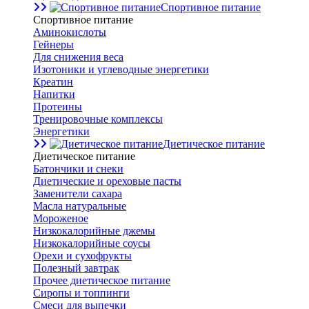
Спортивное питание
Спортивное питание
Аминокислоты
Гейнеры
Для снижения веса
Изотоники и углеводные энергетики
Креатин
Напитки
Протеины
Тренировочные комплексы
Энергетики
Диетическое питание
Диетическое питание
Батончики и снеки
Диетические и ореховые пасты
Заменители сахара
Масла натуральные
Мороженое
Низкокалорийные джемы
Низкокалорийные соусы
Орехи и сухофрукты
Полезный завтрак
Прочее диетическое питание
Сиропы и топпинги
Смеси для выпечки