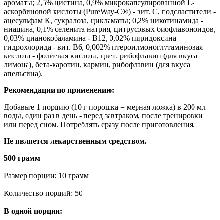
ароматы; 2,5% цистина, 0,9% микрокапсулированной L-
аскорбиновой кислоты (PureWay-C®) - вит. С, подсластители -
ацесульфам К, сукралоза, цикламаты; 0,2% никотинамида -
ниацина, 0,1% селенита натрия, цитрусовых биофлавоноидов,
0,03% цианокобаламина - B12, 0,02% пиридоксина
гидрохлорида - вит. B6, 0,002% птероилмоноглутаминовая
кислота - фолиевая кислота, цвет: рибофлавин (для вкуса
лимона), бета-каротин, кармин, рибофлавин (для вкуса
апельсина).
Рекомендации по применению:
Добавьте 1 порцию (10 г порошка = мерная ложка) в 200 мл
воды, один раз в день - перед завтраком, после тренировки
или перед сном. Потреблять сразу после приготовления.
Не является лекарственным средством.
500 грамм
Размер порции: 10 грамм
Количество порций: 50
В одной порции: