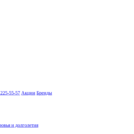
 225-55-57
Акции
Бренды
ровья и долголетия