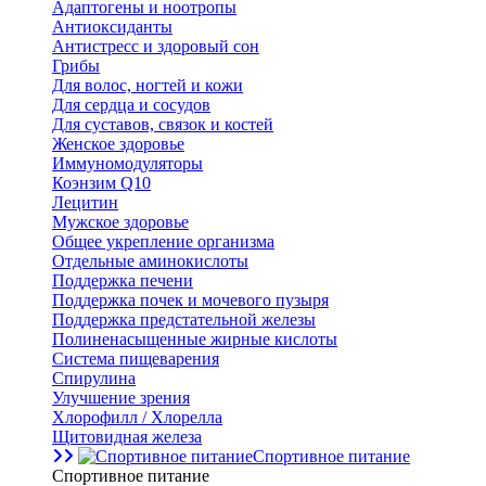
Адаптогены и ноотропы
Антиоксиданты
Антистресс и здоровый сон
Грибы
Для волос, ногтей и кожи
Для сердца и сосудов
Для суставов, связок и костей
Женское здоровье
Иммуномодуляторы
Коэнзим Q10
Лецитин
Мужское здоровье
Общее укрепление организма
Отдельные аминокислоты
Поддержка печени
Поддержка почек и мочевого пузыря
Поддержка предстательной железы
Полиненасыщенные жирные кислоты
Система пищеварения
Спирулина
Улучшение зрения
Хлорофилл / Хлорелла
Щитовидная железа
Спортивное питание
Спортивное питание