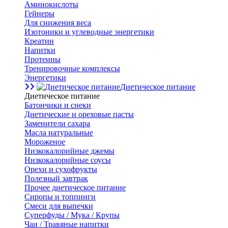
Аминокислоты
Гейнеры
Для снижения веса
Изотоники и углеводные энергетики
Креатин
Напитки
Протеины
Тренировочные комплексы
Энергетики
Диетическое питание
Диетическое питание
Батончики и снеки
Диетические и ореховые пасты
Заменители сахара
Масла натуральные
Мороженое
Низкокалорийные джемы
Низкокалорийные соусы
Орехи и сухофрукты
Полезный завтрак
Прочее диетическое питание
Сиропы и топпинги
Смеси для выпечки
Суперфуды / Мука / Крупы
Чаи / Травяные напитки