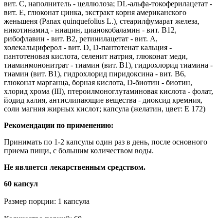
вит. С, наполнитель - целлюлоза; DL-альфа-токоферилацетат -
вит. E, глюконат цинка, экстракт корня американского
женьшеня (Panax quinquefolius L.), стеарилфумарат железа,
никотинамид - ниацин, цианокобаламин - вит. В12,
рибофлавин - вит. В2, ретинилацетат - вит. А,
холекальциферол - вит. D, D-пантотенат кальция -
пантотеновая кислота, селенит натрия, глюконат меди,
тиаминмононитрат - тиамин (вит. B1), гидрохлорид тиамина -
тиамин (вит. B1), гидрохлорид пиридоксина - вит. B6,
глюконат марганца, борная кислота, D-биотин - биотин,
хлорид хрома (III), птероилмоноглутаминовая кислота - фолат,
йодид калия, антислипающие вещества - диоксид кремния,
соли магния жирных кислот; капсула (желатин, цвет: Е 172)
Рекомендации по применению:
Принимать по 1-2 капсулы один раз в день, после основного
приема пищи, с большим количеством воды.
Не является лекарственным средством.
60 капсул
Размер порции: 1 капсула