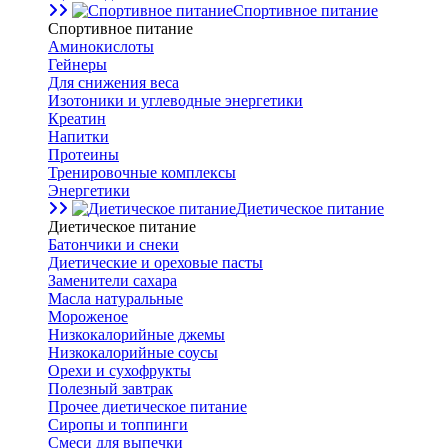
Спортивное питание
Спортивное питание
Аминокислоты
Гейнеры
Для снижения веса
Изотоники и углеводные энергетики
Креатин
Напитки
Протеины
Тренировочные комплексы
Энергетики
Диетическое питание
Диетическое питание
Батончики и снеки
Диетические и ореховые пасты
Заменители сахара
Масла натуральные
Мороженое
Низкокалорийные джемы
Низкокалорийные соусы
Орехи и сухофрукты
Полезный завтрак
Прочее диетическое питание
Сиропы и топпинги
Смеси для выпечки