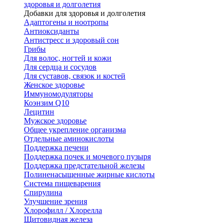
здоровья и долголетия
Добавки для здоровья и долголетия
Адаптогены и ноотропы
Антиоксиданты
Антистресс и здоровый сон
Грибы
Для волос, ногтей и кожи
Для сердца и сосудов
Для суставов, связок и костей
Женское здоровье
Иммуномодуляторы
Коэнзим Q10
Лецитин
Мужское здоровье
Общее укрепление организма
Отдельные аминокислоты
Поддержка печени
Поддержка почек и мочевого пузыря
Поддержка предстательной железы
Полиненасыщенные жирные кислоты
Система пищеварения
Спирулина
Улучшение зрения
Хлорофилл / Хлорелла
Щитовидная железа