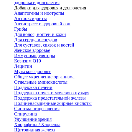
здоровья и долголетия
Добавки для здоровья и долголетия
Адаптогены и ноотропы
Антиоксиданты
Антистресс и здоровый сон
Грибы
Для волос, ногтей и кожи
Для сердца и сосудов
Для суставов, связок и костей
Женское здоровье
Иммуномодуляторы
Коэнзим Q10
Лецитин
Мужское здоровье
Общее укрепление организма
Отдельные аминокислоты
Поддержка печени
Поддержка почек и мочевого пузыря
Поддержка предстательной железы
Полиненасыщенные жирные кислоты
Система пищеварения
Спирулина
Улучшение зрения
Хлорофилл / Хлорелла
Щитовидная железа