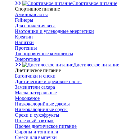
Спортивное питание
Спортивное питание
Аминокислоты
Гейнеры
Для снижения веса
Изотоники и углеводные энергетики
Креатин
Напитки
Протеины
Тренировочные комплексы
Энергетики
Диетическое питание
Диетическое питание
Батончики и снеки
Диетические и ореховые пасты
Заменители сахара
Масла натуральные
Мороженое
Низкокалорийные джемы
Низкокалорийные соусы
Орехи и сухофрукты
Полезный завтрак
Прочее диетическое питание
Сиропы и топпинги
Смеси для выпечки